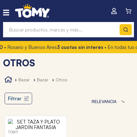
Buscar productos, marcas y más...
0
• Rosario y Buenos Aires
3 cuotas sin interés
• En todas tus 
Términos más buscados
OTROS
1
.
hot wheels
2
.
mochilas
bazar
bazar
otros
3
.
toy story
4
.
marcadores
Filtrar
RELEVANCIA
TOMY