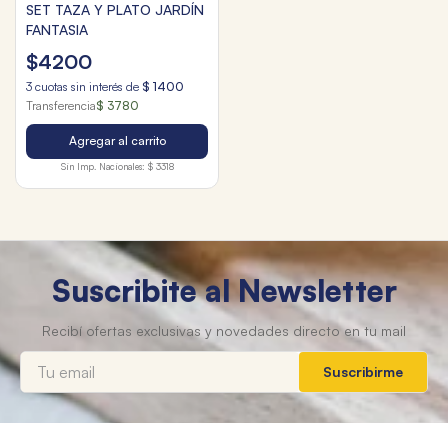
SET TAZA Y PLATO JARDÍN
FANTASIA
$
4200
3
cuotas sin interés de
$
1400
Transferencia
$ 3780
Agregar al carrito
Sin Imp. Nacionales:
$ 3318
Suscribite al Newsletter
Suscribirme