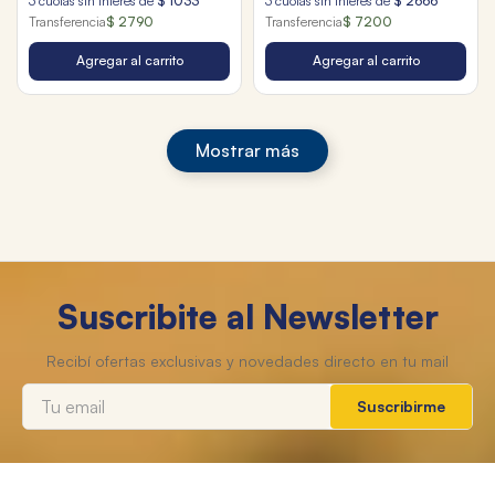
3
cuotas sin interés de
$
1033
3
cuotas sin interés de
$
2666
Transferencia
$ 2790
Transferencia
$ 7200
Agregar al carrito
Agregar al carrito
Mostrar más
Suscribite al Newsletter
Suscribirme