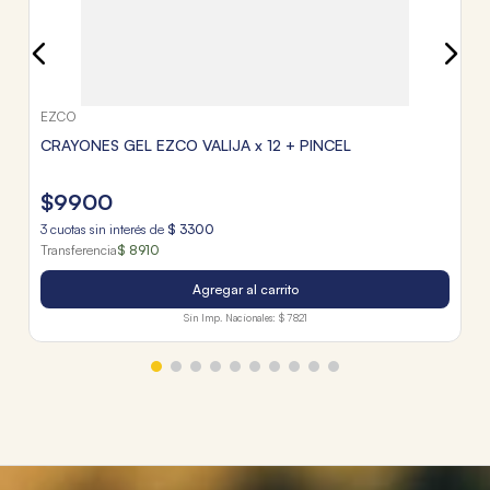
EZCO
CRAYONES GEL EZCO VALIJA x 12 + PINCEL
$
9900
3
cuotas sin interés de
$
3300
Transferencia
$ 8910
Agregar al carrito
Sin Imp. Nacionales:
$ 7821