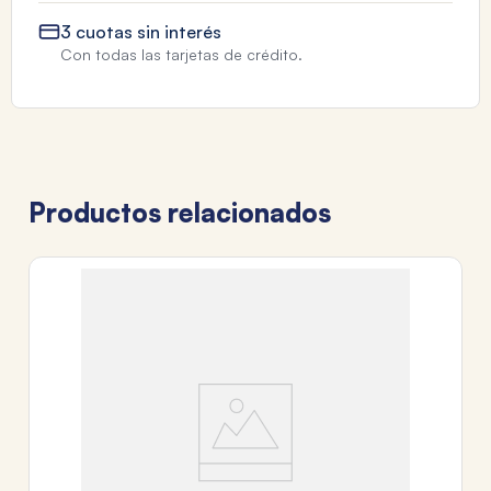
3 cuotas sin interés
Con todas las tarjetas de crédito.
Productos relacionados
FA
V
$
3
c
Tr