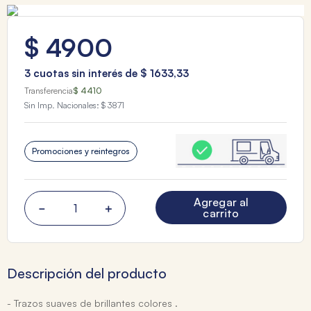
$
4900
3
cuotas sin interés de
$
1633
,
33
Transferencia
$ 4410
Sin Imp. Nacionales:
$ 3871
Promociones y reintegros
Agregar al
－
＋
carrito
Descripción del producto
- Trazos suaves de brillantes colores .