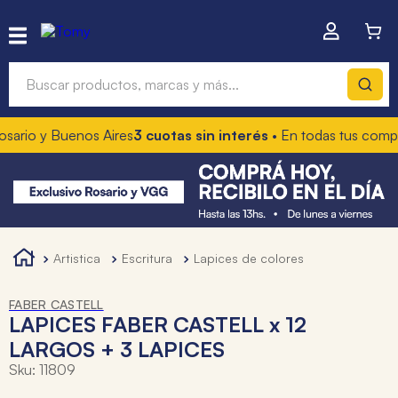
Buscar productos, marcas y más...
io y Buenos Aires
3 cuotas sin interés
• En todas tus compras
1
Términos más buscados
1
.
hot wheels
2
.
mochilas
3
.
toy story
artistica
escritura
lapices de colores
4
.
marcadores
FABER CASTELL
LAPICES FABER CASTELL x 12
LARGOS + 3 LAPICES
Sku
:
11809