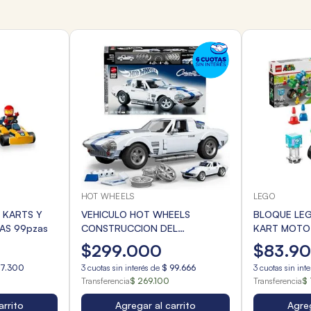
HOT WHEELS
LEGO
 KARTS Y
VEHICULO HOT WHEELS
BLOQUE LEG
AS 99pzas
CONSTRUCCION DEL
KART MOTO 
CORVETTE GRAND SPORT
$
299
.
000
$
83
.
9
17
.
300
3
cuotas sin interés de
$
99
.
666
3
cuotas sin int
Transferencia
$ 269.100
Transferencia
$ 
arrito
Agregar al carrito
Agreg