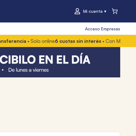
Mi cuenta
Acceso Empresas
encia
• Solo online
6 cuotas sin interés
• Con Mercado Pago 