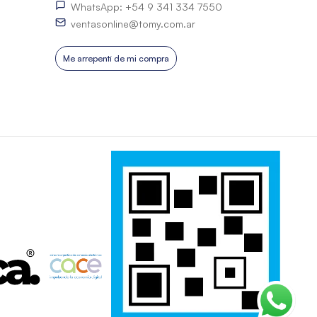
WhatsApp: +54 9 341 334 7550
ventasonline@tomy.com.ar
Me arrepentí de mi compra