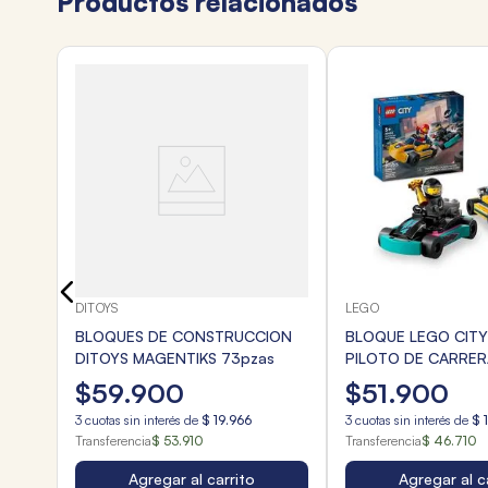
Productos relacionados
O N°3
DITOYS
LEGO
BLOQUES DE CONSTRUCCION
BLOQUE LEGO CITY
DITOYS MAGENTIKS 73pzas
PILOTO DE CARRER
$
59
.
900
$
51
.
900
3
cuotas sin interés de
$
19
.
966
3
cuotas sin interés de
$
Transferencia
$ 53.910
Transferencia
$ 46.710
Agregar al carrito
Agregar al c