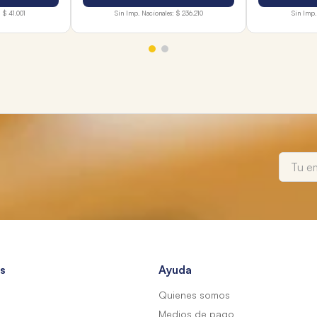
:
$ 41.001
Sin Imp. Nacionales:
$ 236.210
Sin Imp.
s
Ayuda
Quienes somos
Medios de pago