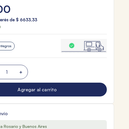
00
terés de
$
6633
,
33
0
ntegros
＋
Agregar al carrito
nvío
 a Rosario y Buenos Aires