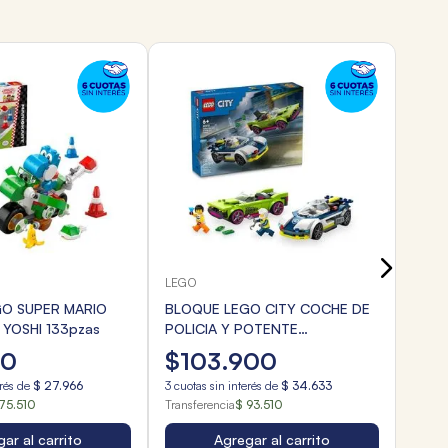
LEGO
BLOQ
TRUC
$
8
3
cuota
Transf
LEGO
O SUPER MARIO
BLOQUE LEGO CITY COCHE DE
YOSHI 133pzas
POLICIA Y POTENTE
DEPORTIVO 213pzas
00
$
103
.
900
erés de
$
27
.
966
3
cuotas sin interés de
$
34
.
633
75.510
Transferencia
$ 93.510
ar al carrito
Agregar al carrito