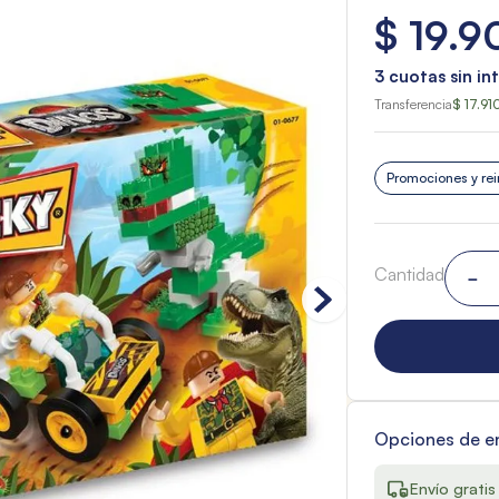
$
19
.
9
3
cuotas sin in
Transferencia
$ 17.91
Promociones y rei
Cantidad
－
Opciones de e
Envío gratis