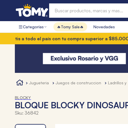
Buscar productos, marcas y mas...
Categorías
🔥Tomy Sale🔥
Novedades
Términos más buscados
atis a todo el país con tu compra superior a $85.000
3 cuo
1
.
hot wheels
2
.
mochilas
3
.
toy story
4
.
marcadores
jugueteria
juegos de construccion
ladrillos 
BLOCKY
BLOQUE BLOCKY DINOSAURI
Sku
:
36842