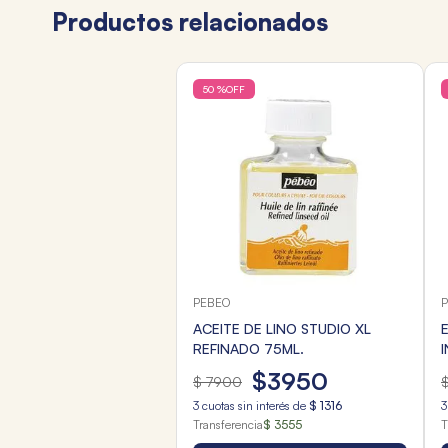
Productos relacionados
50 %
OFF
PEBEO
ACEITE DE LINO STUDIO XL
REFINADO 75ML.
$
3950
$
7900
3
cuotas sin interés de
$
1316
3
Transferencia
$ 3555
T