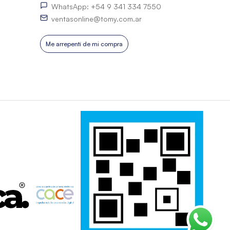
WhatsApp: +54 9 341 334 7550
ventasonline@tomy.com.ar
Me arrepentí de mi compra