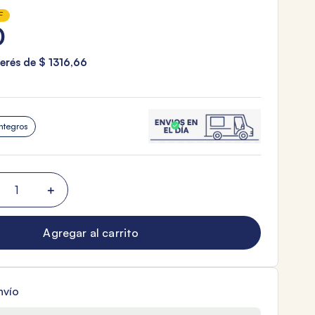
F
0
terés de
$
1316
,
66
ntegros
＋
Agregar al carrito
nvío