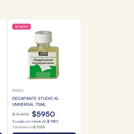
50 %
OFF
PEBEO
DECAPANTE STUDIO XL
UNIVERSAL 75ML.
$
5950
$
11
.
900
3
cuotas sin interés de
$
1983
Transferencia
$ 5355