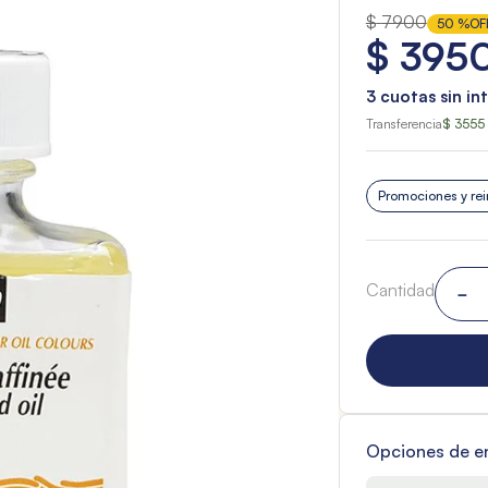
$
7900
50 %
OF
$
395
3
cuotas sin in
Transferencia
$ 3555
Promociones y rei
Cantidad
－
Opciones de e