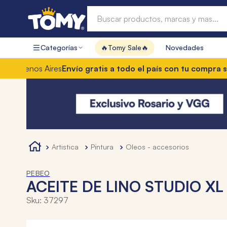
Buscar productos, marcas y mas...
Categorías
🔥Tomy Sale🔥
Novedades
Términos más buscados
enos Aires
Envío gratis a todo el país con tu compra superi
1
.
hot wheels
2
.
mochilas
3
.
mochila
4
.
toy story
artistica
pintura
oleos - accesorios
PEBEO
ACEITE DE LINO STUDIO XL
Sku
:
37297