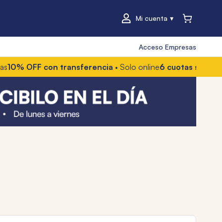
Mi cuenta
Acceso Empresas
OFF con transferencia
• Solo online
6 cuotas sin interés
• C