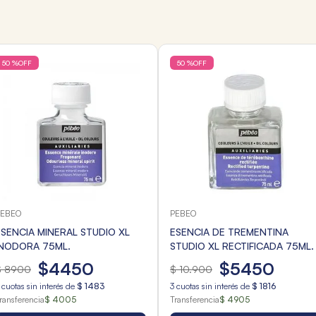
50 %
OFF
50 %
OFF
PEBEO
PEBEO
ESENCIA MINERAL STUDIO XL
ESENCIA DE TREMENTINA
INODORA 75ML.
STUDIO XL RECTIFICADA 75ML.
$
4450
$
5450
$
8900
$
10
.
900
cuotas sin interés de
$
1483
3
cuotas sin interés de
$
1816
ransferencia
$ 4005
Transferencia
$ 4905