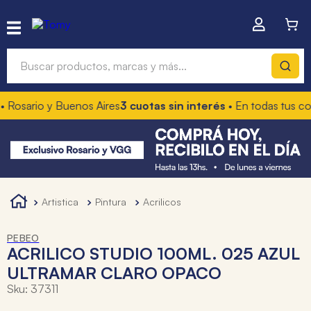
Buscar productos, marcas y más...
Rosario y Buenos Aires
3 cuotas sin interés
• En todas tus co
Términos más buscados
1
.
hot wheels
2
.
mochilas
3
.
toy story
artistica
pintura
acrilicos
4
.
marcadores
PEBEO
ACRILICO STUDIO 100ML. 025 AZUL
ULTRAMAR CLARO OPACO
Sku
:
37311