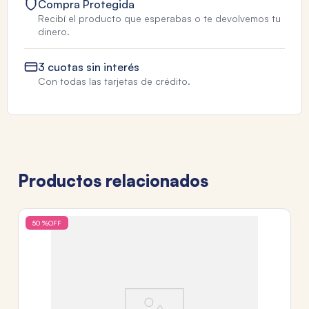
Compra Protegida
Recibí el producto que esperabas o te devolvemos tu
dinero.
3 cuotas sin interés
Con todas las tarjetas de crédito.
Productos relacionados
50 %
OFF
PE
A
$
3
c