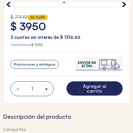
$
7900
50 %
OFF
$
3950
3
cuotas sin interés de
$
1316
,
66
Transferencia
$ 3555
Promociones y reintegros
Agregar al
－
＋
carrito
Descripción del producto
Calidad fina