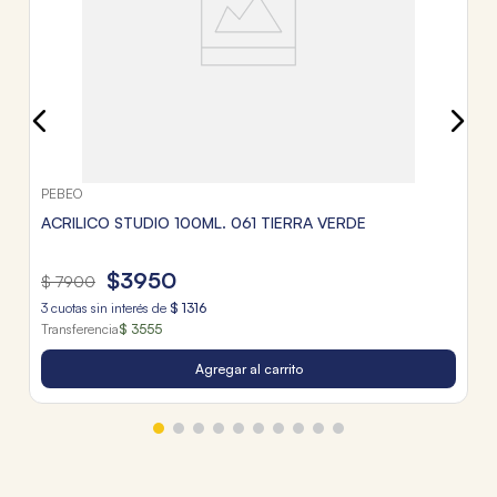
Tr
PEBEO
ACRILICO STUDIO 100ML. 061 TIERRA VERDE
$
3950
$
7900
3
cuotas sin interés de
$
1316
Transferencia
$ 3555
Agregar al carrito