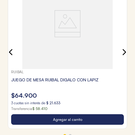
$
3
c
Tr
RUIBAL
JUEGO DE MESA RUIBAL DIGALO CON LAPIZ
$
64
.
900
3
cuotas sin interés de
$
21
.
633
Transferencia
$ 58.410
Agregar al carrito