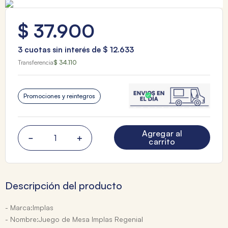
$
37
.
900
3
cuotas sin interés de
$
12
.
633
Transferencia
$ 34.110
Promociones y reintegros
Agregar al
－
＋
carrito
Descripción del producto
- Marca:Implas
- Nombre:Juego de Mesa Implas Regenial