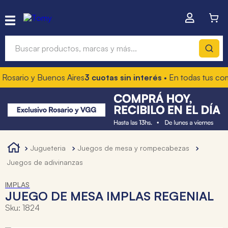
Buscar productos, marcas y más...
Rosario y Buenos Aires
3 cuotas sin interés
• En todas tus com
Términos más buscados
1
.
hot wheels
2
.
mochilas
3
.
toy story
jugueteria
juegos de mesa y rompecabezas
4
.
marcadores
juegos de adivinanzas
IMPLAS
JUEGO DE MESA IMPLAS REGENIAL
Sku
:
1824