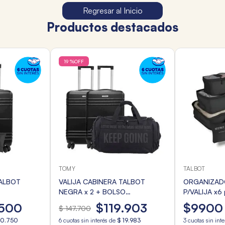
Regresar al Inicio
Productos destacados
19 %
OFF
TOMY
TALBOT
TALBOT
VALIJA CABINERA TALBOT
ORGANIZADO
NEGRA x 2 + BOLSO
P/VALIJA x6
 VIAJE
DEPORTIVO
SURTIDOS
500
$
119
.
903
$
9900
$
147
.
700
10
.
750
6
cuotas sin interés de
$
19
.
983
3
cuotas sin int