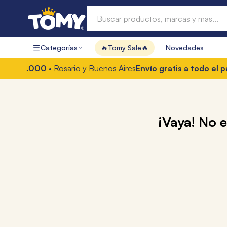
Buscar productos, marcas y mas...
Categorías
🔥Tomy Sale🔥
Novedades
Términos más buscados
5.000
• Rosario y Buenos Aires
Envío gratis a todo el país c
1
.
hot wheels
2
.
mochilas
3
.
toy story
¡Vaya! No 
4
.
marcadores