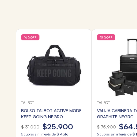
16 %
OFF
15 %
OFF
TALBOT
TALBOT
BOLSO TALBOT ACTIVE MODE
VALIJA CABINERA 
KEEP GOING NEGRO
GRAPHITE NEGRO
20"+ORGANIZADOR
$
25
.
900
$
64
.
$
31
.
000
$
75
.
900
6
cuotas sin interés de
$
4316
6
cuotas sin interés de
$