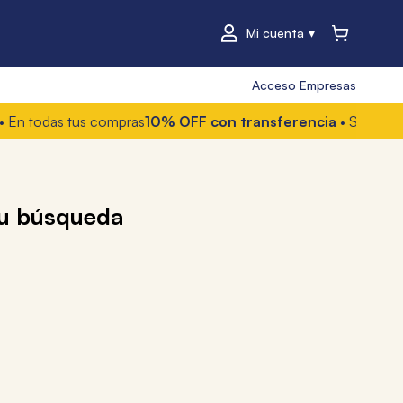
Mi cuenta
Acceso Empresas
das tus compras
10% OFF con transferencia
• Solo online
6 cu
su búsqueda