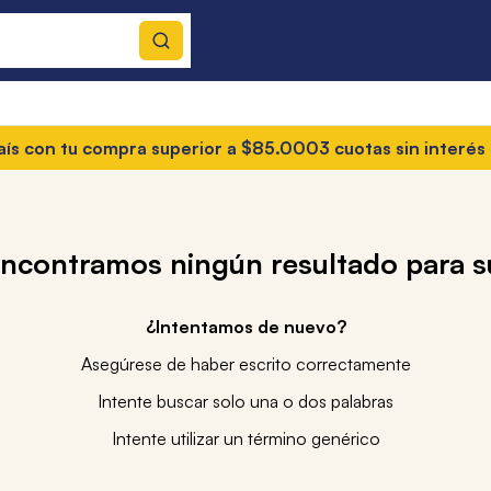
on tu compra superior a $85.000
3 cuotas sin interés
• En to
encontramos ningún resultado para 
¿Intentamos de nuevo?
Asegúrese de haber escrito correctamente
Intente buscar solo una o dos palabras
Intente utilizar un término genérico