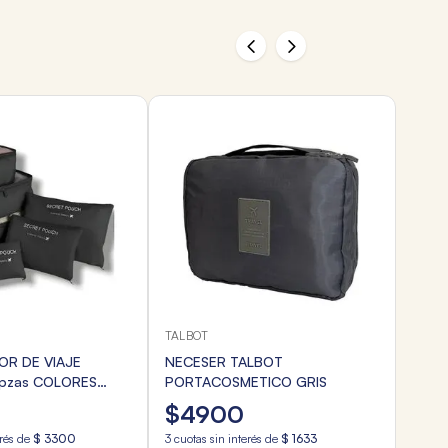
TALBOT
R DE VIAJE
NECESER TALBOT
 pzas COLORES
PORTACOSMETICO GRIS
$
4900
erés de
$
3300
3
cuotas sin interés de
$
1633