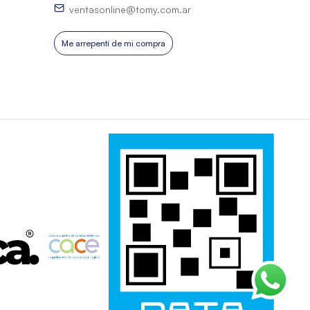
ventasonline@tomy.com.ar
Me arrepentí de mi compra