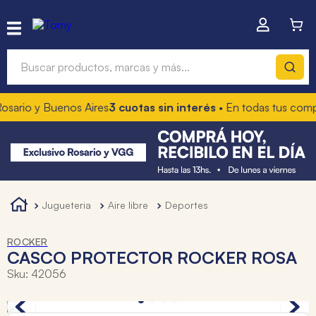
Buscar productos, marcas y más...
io y Buenos Aires
3 cuotas sin interés
• En todas tus compras
Términos más buscados
1
.
hot wheels
2
.
mochilas
3
.
toy story
jugueteria
aire libre
deportes
4
.
marcadores
ROCKER
CASCO PROTECTOR ROCKER ROSA
Sku
:
42056