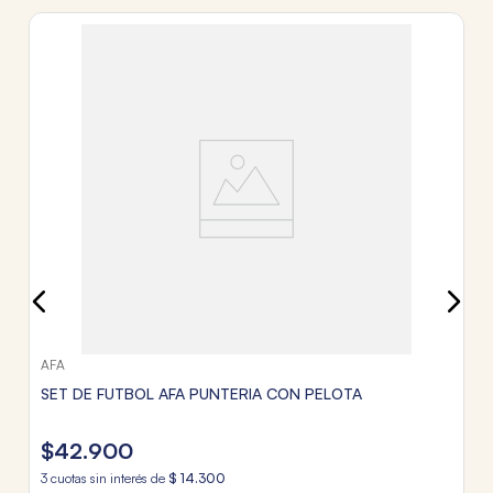
T
P
$
3
c
Tr
AFA
SET DE FUTBOL AFA PUNTERIA CON PELOTA
$
42
.
900
3
cuotas sin interés de
$
14
.
300