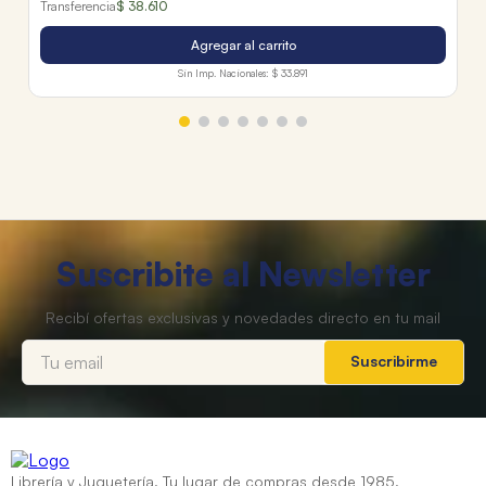
Transferencia
$ 38.610
Agregar al carrito
Sin Imp. Nacionales:
$ 33.891
Suscribite al Newsletter
Suscribirme
Librería y Juguetería. Tu lugar de compras desde 1985.