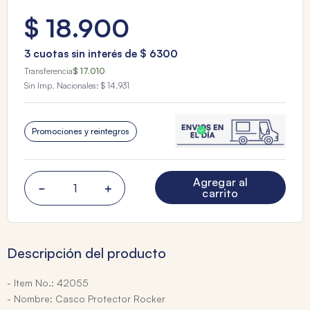
$
18
.
900
3
cuotas sin interés de
$
6300
Transferencia
$ 17.010
Sin Imp. Nacionales:
$ 14.931
Promociones y reintegros
Agregar al
－
＋
carrito
Descripción del producto
- Item No.: 42055
- Nombre: Casco Protector Rocker