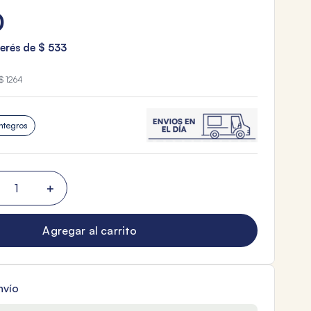
0
terés de
$
533
$ 1264
ntegros
＋
Agregar al carrito
nvío