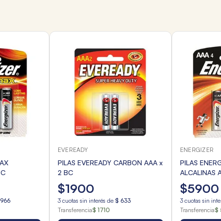
EVEREADY
ENERGIZER
MAX
PILAS EVEREADY CARBON AAA x
PILAS ENER
BC
2 BC
ALCALINAS 
$
1900
$
5900
1966
3
cuotas sin interés de
$
633
3
cuotas sin int
Transferencia
$ 1710
Transferencia
$ 