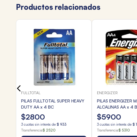
Productos relacionados
AA x
FULLTOTAL
ENERGIZER
PILAS FULLTOTAL SUPER HEAVY
PILAS ENERGIZER 
DUTY AA x 4 BC
ALCALINAS AA x 4 
$
2800
$
5900
3
cuotas sin interés de
$
933
3
cuotas sin interés de
$
Transferencia
$ 2520
Transferencia
$ 5310