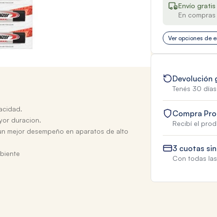
Envío gratis
En compras 
Ver opciones de e
Devolución 
Tenés 30 días
acidad.
Compra Pro
yor duracion.
Recibí el pro
un mejor desempeño en aparatos de alto
3 cuotas sin
biente
Con todas las 