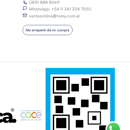
0810 888 8669
WhatsApp: +54 9 341 334 7550
ventasonline@tomy.com.ar
Me arrepentí de mi compra