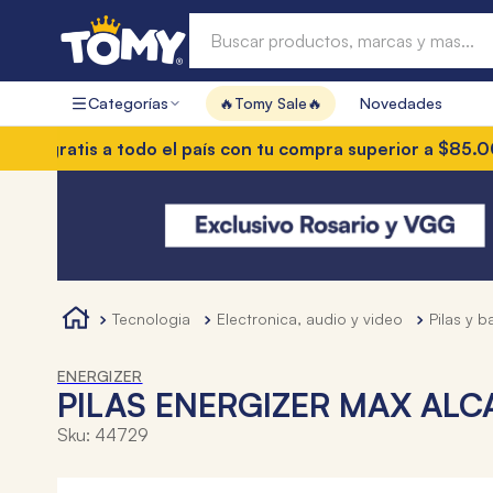
Buscar productos, marcas y mas...
Categorías
🔥Tomy Sale🔥
Novedades
Términos más buscados
 gratis a todo el país con tu compra superior a $85.000
3 
1
.
hot wheels
2
.
mochilas
3
.
toy story
4
.
marcadores
tecnologia
electronica, audio y video
pilas y 
ENERGIZER
PILAS ENERGIZER MAX ALCA
Sku
:
44729