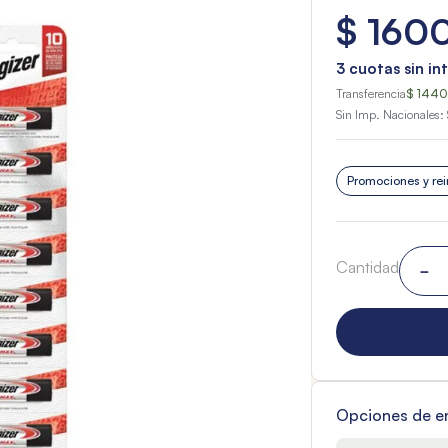
$
160
3
cuotas sin in
Transferencia
$ 1440
Sin Imp. Nacionales:
Promociones y rei
Cantidad
－
Opciones de e