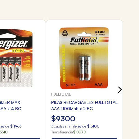
FULL
BATE
HEAV
$
2
3
cuota
Transf
FULLTOTAL
GIZER MAX
PILAS RECARGABLES FULLTOTAL
AAA x 4 BC
AAA 1100Mah x 2 BC
$
9300
erés de
$
1966
3
cuotas sin interés de
$
3100
5310
Transferencia
$ 8370