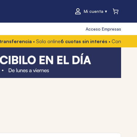
Mi cuenta
Acceso Empresas
ferencia
• Solo online
6 cuotas sin interés
• Con Mercado Pag