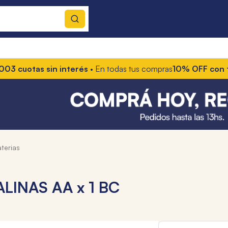
cuotas sin interés
• En todas tus compras
10% OFF con trans
baterias
LINAS AA x 1 BC