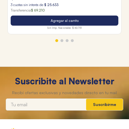
3
cuotas sin interés de
$
25
.
633
Transferencia
$ 69.210
Agregar al carrito
Sin Imp. Nacionales:
$ 60.751
Suscribite al Newsletter
Suscribirme