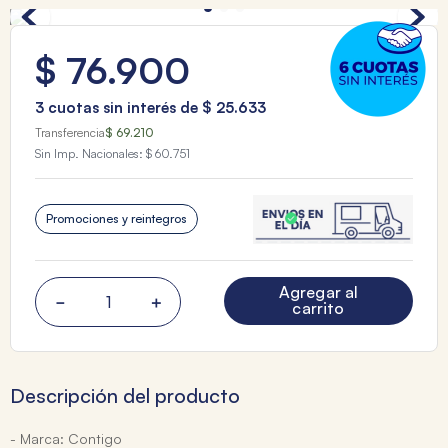
$
76
.
900
3
cuotas sin interés de
$
25
.
633
Transferencia
$ 69.210
Sin Imp. Nacionales:
$ 60.751
Promociones y reintegros
Agregar al
－
＋
carrito
Descripción del producto
- Marca: Contigo