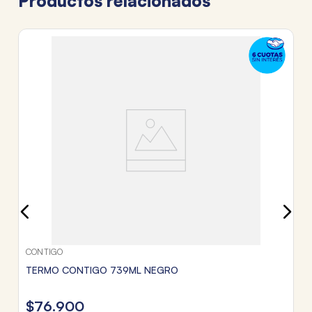
Productos relacionados
C
T
$
3
c
Tr
CONTIGO
TERMO CONTIGO 739ML NEGRO
$
76
.
900