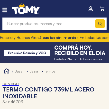
Buscar productos, marcas y más...
rio y Buenos Aires
3 cuotas sin interés
• En todas tus compra
Términos más buscados
1
.
hot wheels
2
.
mochilas
3
.
toy story
bazar
bazar
termos
4
.
marcadores
CONTIGO
TERMO CONTIGO 739ML ACERO
INOXIDABLE
Sku
:
45703