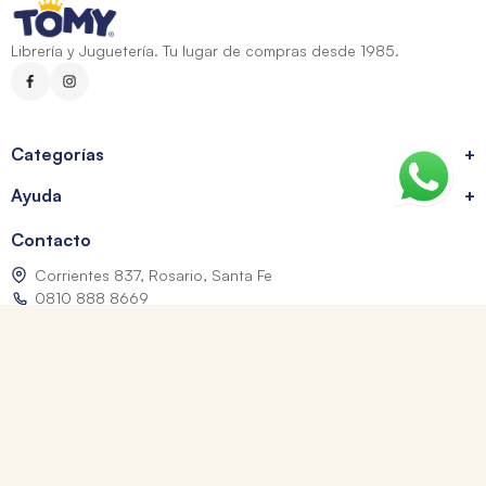
Librería y Juguetería. Tu lugar de compras desde 1985.
Categorías
+
Ayuda
+
Contacto
Corrientes 837, Rosario, Santa Fe
0810 888 8669
WhatsApp: +54 9 341 334 7550
ventasonline@tomy.com.ar
Me arrepentí de mi compra
Los precios expresados incluyen IVA. Las fotografías son a modo ilustrativo.