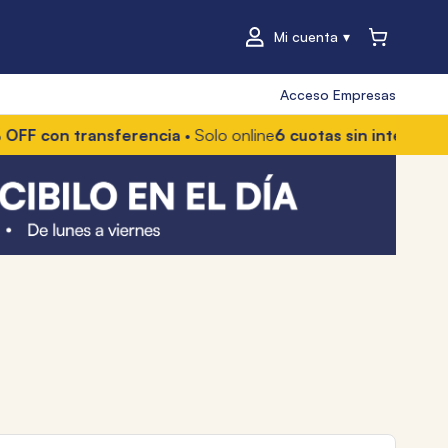
Mi cuenta
Acceso Empresas
con transferencia
• Solo online
6 cuotas sin interés
• Con M