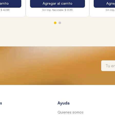
arrito
Agregar al carrito
Agreg
$ 42.581
Sin Imp. Nacionales:
$ 13.351
Sin Imp.
s
Ayuda
Quienes somos