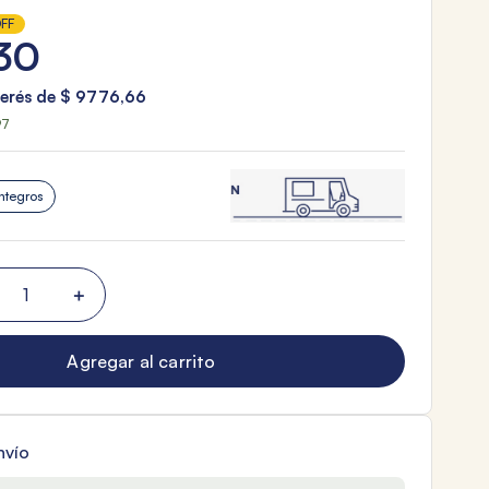
FF
30
terés de
$
9776
,
66
97
ntegros
＋
Agregar al carrito
nvío