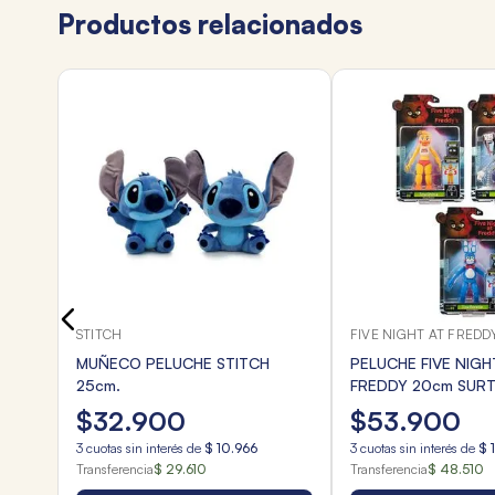
Productos relacionados
O
STITCH
FIVE NIGHT AT FREDD
MUÑECO PELUCHE STITCH
PELUCHE FIVE NIGH
25cm.
FREDDY 20cm SUR
$
32
.
900
$
53
.
900
3
cuotas sin interés de
$
10
.
966
3
cuotas sin interés de
$
Transferencia
$ 29.610
Transferencia
$ 48.510