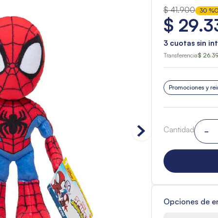
$
41
.
900
30 %
O
$
29
.
3
3
cuotas sin in
Transferencia
$ 26.3
Promociones y rei
Cantidad
－
Opciones de e