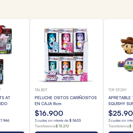
Y
TALBOT
TOY STORY
TS AT
PELUCHE OSITOS CARIÑOSITOS
APRETABLE 
TIDO
EN CAJA 8cm
SQUISHY SU
$
16
.
900
$
25
.
9
17
.
966
3
cuotas sin interés de
$
5633
3
cuotas sin int
Transferencia
$ 15.210
Transferencia
$ 