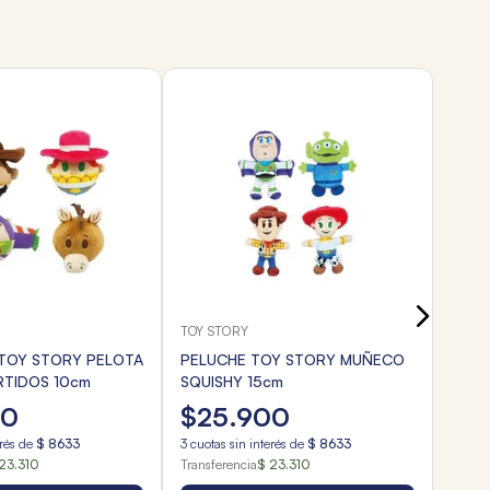
TOMY
PELU
MOCH
$
2
3
cuota
Transf
TOY STORY
TOY STORY PELOTA
PELUCHE TOY STORY MUÑECO
RTIDOS 10cm
SQUISHY 15cm
00
$
25
.
900
erés de
$
8633
3
cuotas sin interés de
$
8633
23.310
Transferencia
$ 23.310