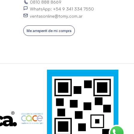
0810 888 8669
WhatsApp: +54 9 341 334 7550
ventasonline@tomy.com.ar
Me arrepentí de mi compra