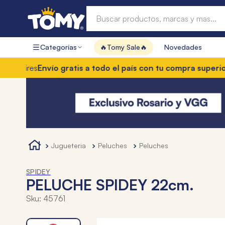
Buscar productos, marcas y mas...
Categorías
🔥Tomy Sale🔥
Novedades
Términos más buscados
 Aires
Envío gratis a todo el país con tu compra superior a
1
.
hot wheels
2
.
mochilas
3
.
toy story
4
.
marcadores
jugueteria
peluches
peluches
SPIDEY
PELUCHE SPIDEY 22cm.
Sku
:
45761