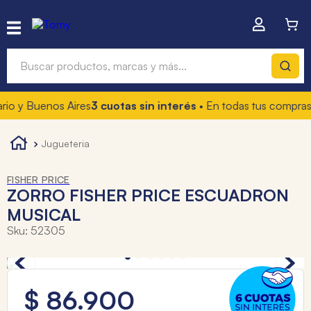
Buscar productos, marcas y más...
io y Buenos Aires
3 cuotas sin interés
• En todas tus compras
1
Términos más buscados
1
.
hot wheels
jugueteria
2
.
mochilas
FISHER PRICE
3
.
toy story
ZORRO FISHER PRICE ESCUADRON
MUSICAL
4
.
marcadores
Sku
:
52305
$
86
.
900