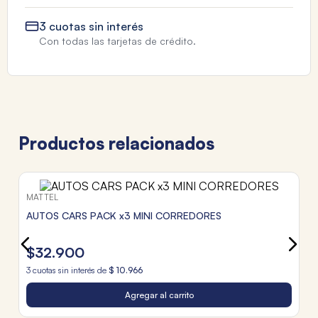
3 cuotas sin interés
Con todas las tarjetas de crédito.
Productos relacionados
M
M
S
$
3
c
Tr