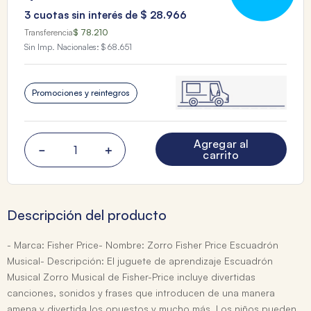
3
cuotas sin interés de
$
28
.
966
Transferencia
$ 78.210
Sin Imp. Nacionales:
$ 68.651
Promociones y reintegros
Agregar al
－
＋
carrito
Descripción del producto
- Marca: Fisher Price- Nombre: Zorro Fisher Price Escuadrón
Musical- Descripción: El juguete de aprendizaje Escuadrón
Musical Zorro Musical de Fisher-Price incluye divertidas
canciones, sonidos y frases que introducen de una manera
amena y divertida los opuestos y mucho más. Los niños pueden