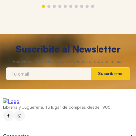
MATTEL
AUTOS CARS PACK x3 MINI CORREDORES
$
32
.
900
3
cuotas sin interés de
$
10
.
966
Transferencia
$ 29.610
Agregar al carrito
Sin Imp. Nacionales:
$ 25.991