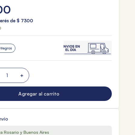
00
terés de
$
7300
0
ntegros
＋
Agregar al carrito
nvío
 a Rosario y Buenos Aires