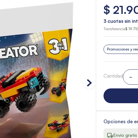
$
21
.
9
3
cuotas sin in
Transferencia
$ 19.71
Promociones y rei
Cantidad
－
Opciones de e
Envío gratis