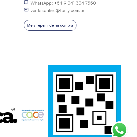
WhatsApp: +54 9 341 334 7550
ventasonline@tomy.com.ar
Me arrepentí de mi compra