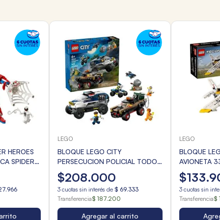
LEGO
LEGO
ER HEROES
BLOQUE LEGO CITY
BLOQUE LE
CA SPIDER
PERSECUCION POLICIAL TODO
AVIONETA 3
M 107pzas.
TERRENO 109pzas
$
208
.
000
$
133
.
9
27
.
966
3
cuotas sin interés de
$
69
.
333
3
cuotas sin int
Transferencia
$ 187.200
Transferencia
$ 
arrito
Agregar al carrito
Agreg