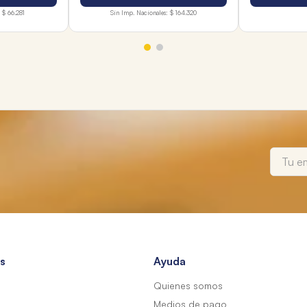
$ 66.281
Sin Imp. Nacionales:
$ 164.320
s
Ayuda
Quienes somos
Medios de pago