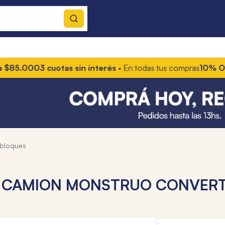
000
3 cuotas sin interés
• En todas tus compras
10% OFF con t
y bloques
 CAMION MONSTRUO CONVERTI