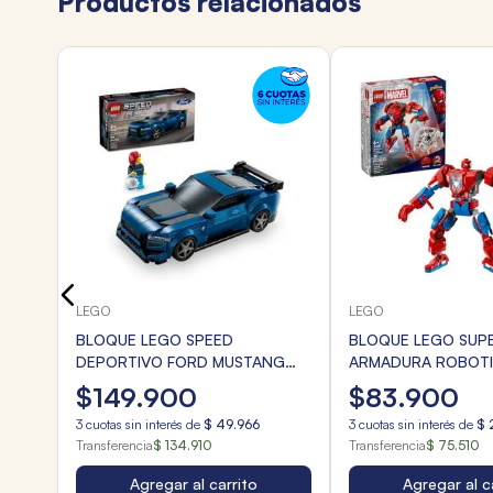
Productos relacionados
 N°1
LEGO
LEGO
BLOQUE LEGO SPEED
BLOQUE LEGO SUP
DEPORTIVO FORD MUSTANG
ARMADURA ROBOTI
DARK HORSE 344pzas.
MAN VS ANTI VENO
$
149
.
900
$
83
.
900
3
cuotas sin interés de
$
49
.
966
3
cuotas sin interés de
$
Transferencia
$ 134.910
Transferencia
$ 75.510
Agregar al carrito
Agregar al c