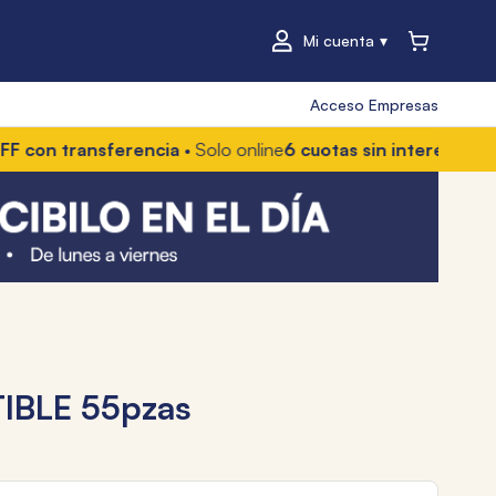
Mi cuenta
Acceso Empresas
ransferencia
• Solo online
6 cuotas sin interés
• Con Mercad
BLE 55pzas