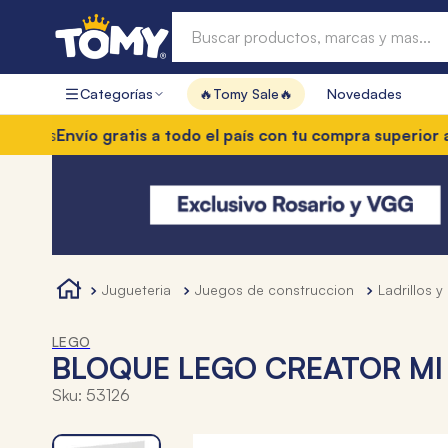
Buscar productos, marcas y mas...
Categorías
🔥Tomy Sale🔥
Novedades
Términos más buscados
Envío gratis a todo el país con tu compra superior a $85.
1
.
hot wheels
2
.
mochilas
3
.
toy story
4
.
marcadores
jugueteria
juegos de construccion
ladrillos 
LEGO
BLOQUE LEGO CREATOR MI
Sku
:
53126