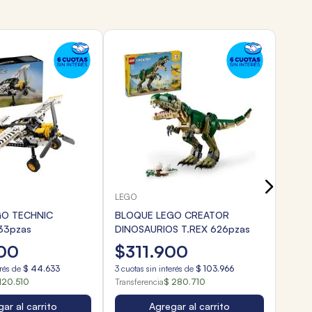
LEGO
BLOQ
DEL 
$
1
3
cuota
Transf
LEGO
GO TECHNIC
BLOQUE LEGO CREATOR
33pzas
DINOSAURIOS T.REX 626pzas
00
$
311
.
900
erés de
$
44
.
633
3
cuotas sin interés de
$
103
.
966
120.510
Transferencia
$ 280.710
ar al carrito
Agregar al carrito