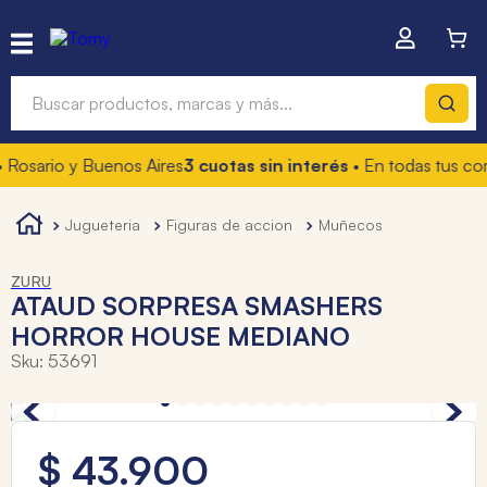
Buscar productos, marcas y más...
Rosario y Buenos Aires
3 cuotas sin interés
• En todas tus com
Términos más buscados
1
.
hot wheels
jugueteria
figuras de accion
muñecos
2
.
mochilas
ZURU
3
.
toy story
ATAUD SORPRESA SMASHERS
HORROR HOUSE MEDIANO
4
.
marcadores
Sku
:
53691
$
43
.
900