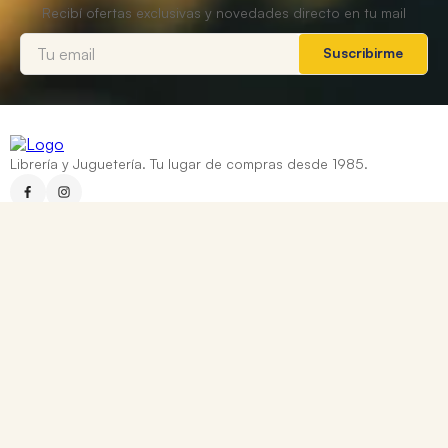
Suscribirme
Librería y Juguetería. Tu lugar de compras desde 1985.
Categorías
+
Ayuda
+
Contacto
Corrientes 837, Rosario, Santa Fe
0810 888 8669
WhatsApp: +54 9 341 334 7550
ventasonline@tomy.com.ar