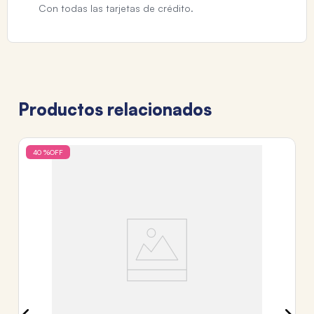
Con todas las tarjetas de crédito.
Productos relacionados
40 %
OFF
TO
M
$
3
c
Tr