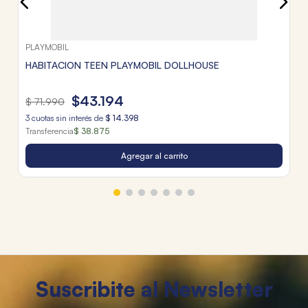
PLAYMOBIL
HABITACION TEEN PLAYMOBIL DOLLHOUSE
$
43
.
194
$
71
.
990
3
cuotas sin interés de
$
14
.
398
Transferencia
$ 38.875
Agregar al carrito
Suscribite al Newsletter