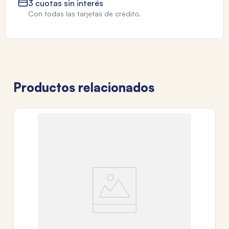
3 cuotas sin interés
Con todas las tarjetas de crédito.
Productos relacionados
C
A
$
3
c
Tr