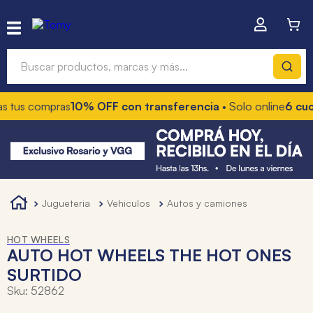
Buscar productos, marcas y más...
s tus compras
10% OFF con transferencia
• Solo online
6 cuot
Términos más buscados
1
.
hot wheels
2
.
mochilas
3
.
toy story
jugueteria
vehiculos
autos y camiones
4
.
marcadores
HOT WHEELS
AUTO HOT WHEELS THE HOT ONES
SURTIDO
Sku
:
52862