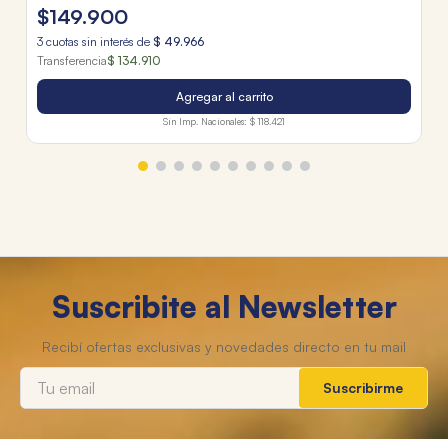
$
149
.
900
3
cuotas sin interés de
$
49
.
966
Transferencia
$ 134.910
Agregar al carrito
Sin Imp. Nacionales:
$ 118.421
Suscribite al Newsletter
Suscribirme