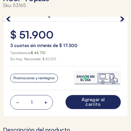
Sku
:
53165
$
51
.
900
3
cuotas sin interés de
$
17
.
300
Transferencia
$ 46.710
Sin Imp. Nacionales:
$ 41.001
Promociones y reintegros
Agregar al
－
＋
carrito
Descripción del producto