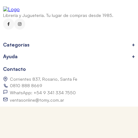
Librería y Juguetería. Tu lugar de compras desde 1985.
Categorías
+
Ayuda
+
Contacto
Corrientes 837, Rosario, Santa Fe
0810 888 8669
WhatsApp: +54 9 341 334 7550
ventasonline@tomy.com.ar
Me arrepentí de mi compra
Los precios expresados incluyen IVA. Las fotografías son a modo ilustrativo.