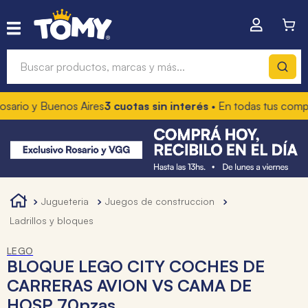
Buscar productos, marcas y más...
io y Buenos Aires
3 cuotas sin interés
• En todas tus compras
1
Términos más buscados
1
.
hot wheels
2
.
mochilas
3
.
toy story
jugueteria
juegos de construccion
4
.
marcadores
ladrillos y bloques
LEGO
BLOQUE LEGO CITY COCHES DE
CARRERAS AVION VS CAMA DE
HOSP 70pzas