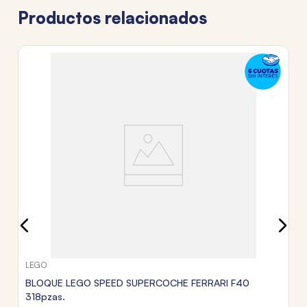
Productos relacionados
L
B
V
$
3
c
Tr
LEGO
BLOQUE LEGO SPEED SUPERCOCHE FERRARI F40
318pzas.