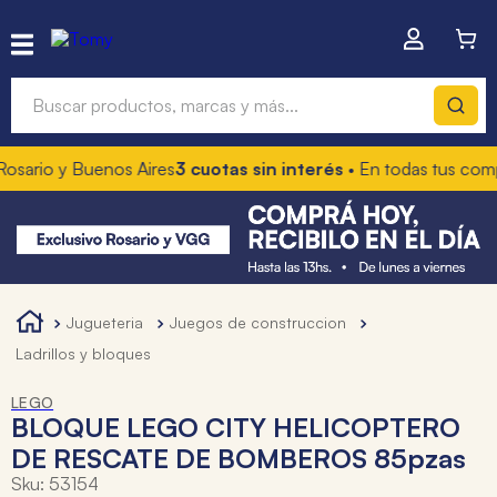
Buscar productos, marcas y más...
io y Buenos Aires
3 cuotas sin interés
• En todas tus compras
Términos más buscados
1
.
hot wheels
2
.
mochilas
3
.
toy story
jugueteria
juegos de construccion
4
.
marcadores
ladrillos y bloques
LEGO
BLOQUE LEGO CITY HELICOPTERO
DE RESCATE DE BOMBEROS 85pzas
Sku
:
53154