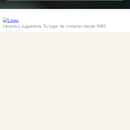
Librería y Juguetería. Tu lugar de compras desde 1985.
Categorías
+
Ayuda
+
Contacto
Corrientes 837, Rosario, Santa Fe
0810 888 8669
WhatsApp: +54 9 341 334 7550
ventasonline@tomy.com.ar
Me arrepentí de mi compra