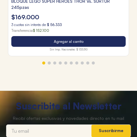
BLOQUE LEGO SUPER HEROES THOR Vs. SURTUR
245pzas
$
169
.
000
3
cuotas sin interés de
$
56
.
333
Transferencia
$ 152.100
Agregar al carrito
Sin Imp. Nacionales:
$ 133.510
Suscribite al Newsletter
Suscribirme