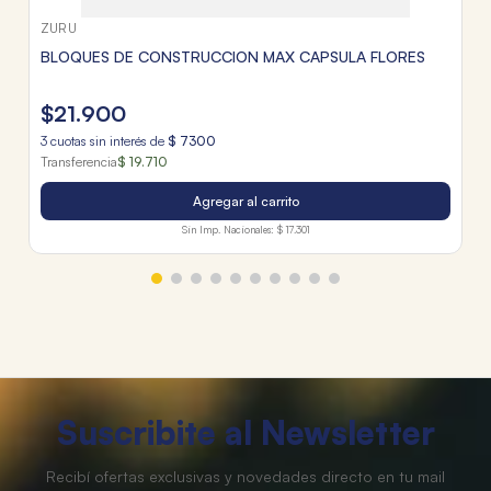
ZURU
BLOQUES DE CONSTRUCCION MAX CAPSULA FLORES
$
21
.
900
3
cuotas sin interés de
$
7300
Transferencia
$ 19.710
Agregar al carrito
Sin Imp. Nacionales:
$ 17.301
Suscribite al Newsletter