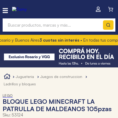
Buscar productos, marcas y más...
o y Buenos Aires
3 cuotas sin interés
• En todas tus compras
1
Términos más buscados
1
.
hot wheels
2
.
mochilas
3
.
toy story
jugueteria
juegos de construccion
4
.
marcadores
ladrillos y bloques
LEGO
BLOQUE LEGO MINECRAFT LA
PATRULLA DE MALDEANOS 105pzas
Sku
:
53124