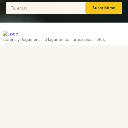
Suscribirme
Librería y Juguetería. Tu lugar de compras desde 1985.
Categorías
+
Ayuda
+
Contacto
Corrientes 837, Rosario, Santa Fe
0810 888 8669
WhatsApp: +54 9 341 334 7550
ventasonline@tomy.com.ar