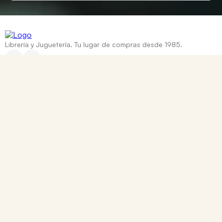
Librería y Juguetería. Tu lugar de compras desde 1985.
Categorías
+
Ayuda
+
Contacto
Corrientes 837, Rosario, Santa Fe
0810 888 8669
WhatsApp: +54 9 341 334 7550
ventasonline@tomy.com.ar
Me arrepentí de mi compra