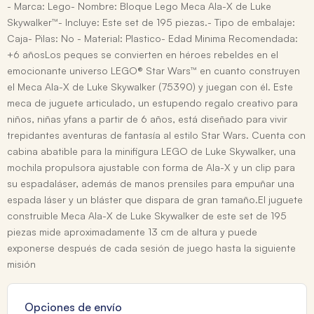
- Marca: Lego- Nombre: Bloque Lego Meca Ala-X de Luke
Skywalker™- Incluye: Este set de 195 piezas.- Tipo de embalaje:
Caja- Pilas: No - Material: Plastico- Edad Minima Recomendada:
+6 añosLos peques se convierten en héroes rebeldes en el
emocionante universo LEGO® Star Wars™ en cuanto construyen
el Meca Ala-X de Luke Skywalker (75390) y juegan con él. Este
meca de juguete articulado, un estupendo regalo creativo para
niños, niñas yfans a partir de 6 años, está diseñado para vivir
trepidantes aventuras de fantasía al estilo Star Wars. Cuenta con
cabina abatible para la minifigura LEGO de Luke Skywalker, una
mochila propulsora ajustable con forma de Ala-X y un clip para
su espadaláser, además de manos prensiles para empuñar una
espada láser y un bláster que dispara de gran tamaño.El juguete
construible Meca Ala-X de Luke Skywalker de este set de 195
piezas mide aproximadamente 13 cm de altura y puede
exponerse después de cada sesión de juego hasta la siguiente
misión
Opciones de envío