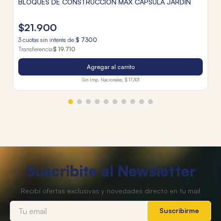
BLOQUES DE CONSTRUCCION MAX CAPSULA JARDIN
$
21
.
900
3
cuotas sin interés de
$
7300
Transferencia
$ 19.710
Agregar al carrito
Sin Imp. Nacionales:
$ 17.301
Suscribite al Newsletter
Suscribirme