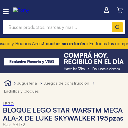
Buscar productos, marcas y más...
o y Buenos Aires
3 cuotas sin interés
• En todas tus compras
10
Términos más buscados
1
.
hot wheels
2
.
mochilas
3
.
toy story
jugueteria
juegos de construccion
4
.
marcadores
ladrillos y bloques
LEGO
BLOQUE LEGO STAR WARSTM MECA
ALA-X DE LUKE SKYWALKER 195pzas
Sku
:
53172