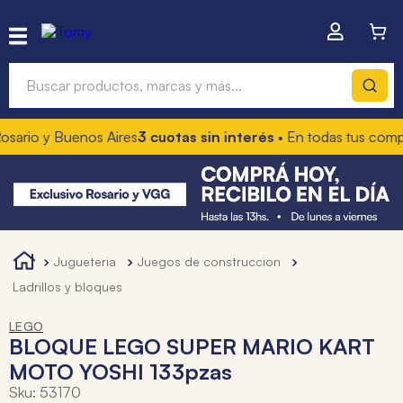
Buscar productos, marcas y más...
o y Buenos Aires
3 cuotas sin interés
• En todas tus compras
10
Términos más buscados
1
.
hot wheels
2
.
mochilas
3
.
toy story
jugueteria
juegos de construccion
4
.
marcadores
ladrillos y bloques
LEGO
BLOQUE LEGO SUPER MARIO KART
MOTO YOSHI 133pzas
Sku
:
53170