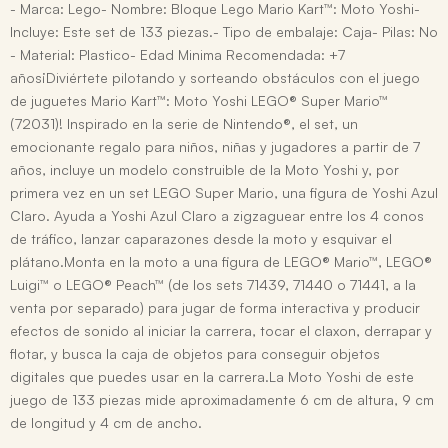
- Marca: Lego- Nombre: Bloque Lego Mario Kart™: Moto Yoshi-
Incluye: Este set de 133 piezas.- Tipo de embalaje: Caja- Pilas: No
- Material: Plastico- Edad Minima Recomendada: +7
años¡Diviértete pilotando y sorteando obstáculos con el juego
de juguetes Mario Kart™: Moto Yoshi LEGO® Super Mario™
(72031)! Inspirado en la serie de Nintendo®, el set, un
emocionante regalo para niños, niñas y jugadores a partir de 7
años, incluye un modelo construible de la Moto Yoshi y, por
primera vez en un set LEGO Super Mario, una figura de Yoshi Azul
Claro. Ayuda a Yoshi Azul Claro a zigzaguear entre los 4 conos
de tráfico, lanzar caparazones desde la moto y esquivar el
plátano.Monta en la moto a una figura de LEGO® Mario™, LEGO®
Luigi™ o LEGO® Peach™ (de los sets 71439, 71440 o 71441, a la
venta por separado) para jugar de forma interactiva y producir
efectos de sonido al iniciar la carrera, tocar el claxon, derrapar y
flotar, y busca la caja de objetos para conseguir objetos
digitales que puedes usar en la carrera.La Moto Yoshi de este
juego de 133 piezas mide aproximadamente 6 cm de altura, 9 cm
de longitud y 4 cm de ancho.