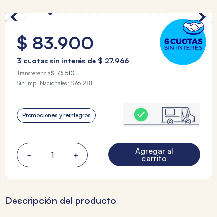
$
83
.
900
3
cuotas sin interés de
$
27
.
966
Transferencia
$ 75.510
Sin Imp. Nacionales:
$ 66.281
Promociones y reintegros
Agregar al
－
＋
carrito
Descripción del producto