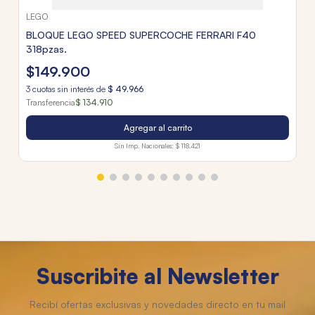
LEGO
BLOQUE LEGO SPEED SUPERCOCHE FERRARI F40
318pzas.
$
149
.
900
3
cuotas sin interés de
$
49
.
966
Transferencia
$ 134.910
Agregar al carrito
Sin Imp. Nacionales:
$ 118.421
Suscribite al Newsletter