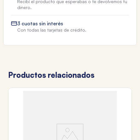
Recibí el producto que esperabas o te devolvemos tu
dinero.
3 cuotas sin interés
Con todas las tarjetas de crédito.
Productos relacionados
C
B
$
3
c
Tr