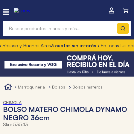
Buscar productos, marcas y más...
Rosario y Buenos Aires
3 cuotas sin interés
• En todas tus com
Términos más buscados
1
.
hot wheels
2
.
mochilas
3
.
toy story
marroquineria
bolsos
bolsos materos
4
.
marcadores
CHIMOLA
BOLSO MATERO CHIMOLA DYNAMO
NEGRO 36cm
Sku
:
53543