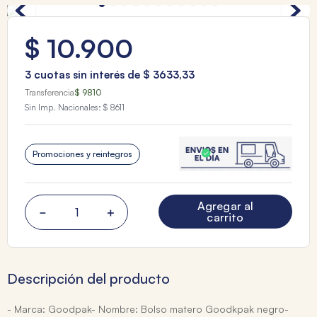
$
10
.
900
3
cuotas sin interés de
$
3633
,
33
Transferencia
$ 9810
Sin Imp. Nacionales:
$ 8611
Promociones y reintegros
Agregar al
－
＋
carrito
Descripción del producto
- Marca: Goodpak- Nombre: Bolso matero Goodkpak negro-