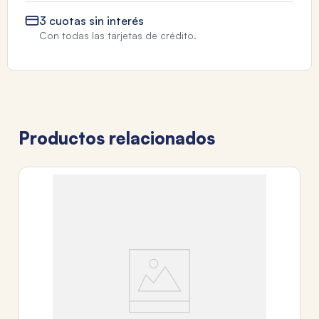
3 cuotas sin interés
Con todas las tarjetas de crédito.
Productos relacionados
EL
M
A
$
6
c
Tr