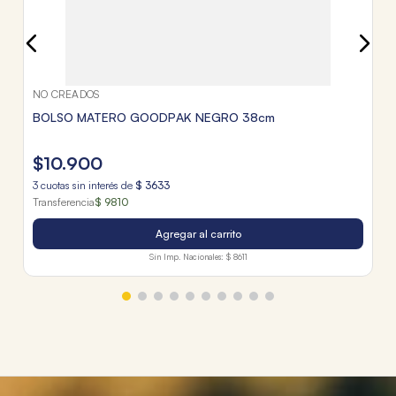
NO CREADOS
BOLSO MATERO GOODPAK NEGRO 38cm
$
10
.
900
3
cuotas sin interés de
$
3633
Transferencia
$ 9810
Agregar al carrito
Sin Imp. Nacionales:
$ 8611