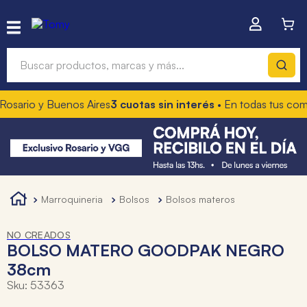
Buscar productos, marcas y más...
io y Buenos Aires
3 cuotas sin interés
• En todas tus compras
Términos más buscados
1
.
hot wheels
2
.
mochilas
3
.
toy story
marroquineria
bolsos
bolsos materos
4
.
marcadores
NO CREADOS
BOLSO MATERO GOODPAK NEGRO
38cm
Sku
:
53363