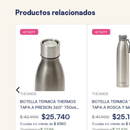
Productos relacionados
40 %
OFF
40 %
OFF
GOLD
THERMOS
THERMOS
BOTELLA TERMICA THERMOS
BOTELLA TERMICA
TAPA A PRESION 360° 750ml
TAPA A ROSCA Y M
GRIS PIEDRA
ACERO
$
25
.
740
$
25
.
$
42
.
900
$
41
.
900
3
cuotas sin interés de
$
8580
3
cuotas sin interés de
$
Transferencia
$ 23.166
Transferencia
$ 22.626