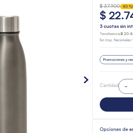
$
37
.
900
40 %
$
22
.
7
3
cuotas sin in
Transferencia
$ 20.4
Sin Imp. Nacionales:
Promociones y rei
Cantidad
－
Opciones de e