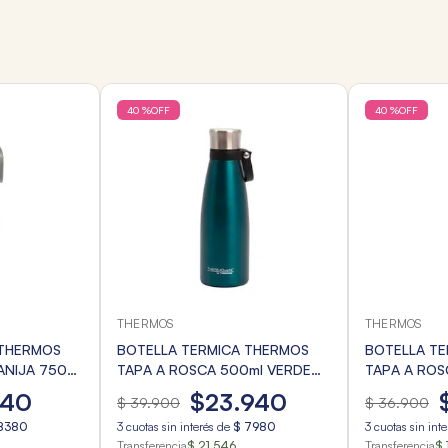
40 %
OFF
40 %
OFF
THERMOS
THERMOS
 THERMOS
BOTELLA TERMICA THERMOS
BOTELLA T
ANIJA 750ml
TAPA A ROSCA 500ml VERDE
TAPA A ROS
AZULADO
140
$
23
.
940
$
39
.
900
$
36
.
900
8380
3
cuotas sin interés de
$
7980
3
cuotas sin int
Transferencia
$ 21.546
Transferencia
$ 