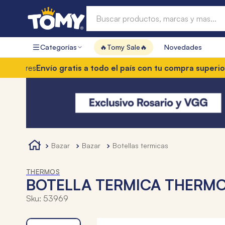
Buscar productos, marcas y mas...
Categorías
🔥Tomy Sale🔥
Novedades
Términos más buscados
es
Envío gratis a todo el país con tu compra superior a $8
1
.
hot wheels
2
.
mochilas
3
.
toy story
4
.
marcadores
bazar
bazar
botellas termicas
THERMOS
BOTELLA TERMICA THERMOS
Sku
:
53969