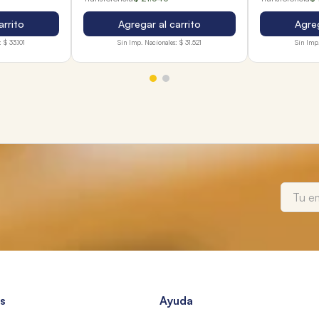
arrito
Agregar al carrito
Agreg
:
$ 33.101
Sin Imp. Nacionales:
$ 31.521
Sin Imp.
s
Ayuda