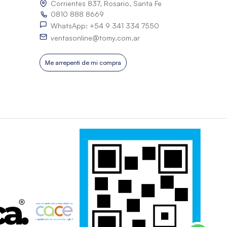
Corrientes 837, Rosario, Santa Fe
0810 888 8669
WhatsApp: +54 9 341 334 7550
ventasonline@tomy.com.ar
Me arrepentí de mi compra