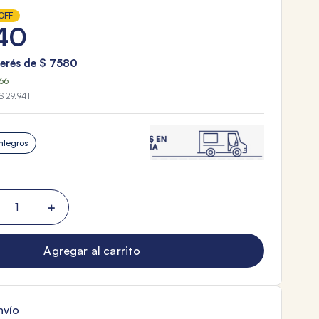
OFF
40
terés de
$
7580
66
$ 29.941
ntegros
＋
Agregar al carrito
nvío