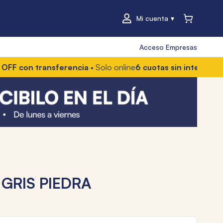
Mi cuenta
Acceso Empresas
n transferencia
• Solo online
6 cuotas sin interés
• Con Merc
GRIS PIEDRA