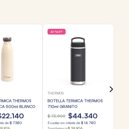
40 %
OFF
CHIM
VASO
SPOR
$
3
3
cuota
Transf
THERMOS
ERMICA THERMOS
BOTELLA TERMICA THERMOS
CA 500ml BLANCO
710ml GRANITO
$
22
.
140
$
44
.
340
$
73
.
900
erés de
$
7380
3
cuotas sin interés de
$
14
.
780
19.926
Transferencia
$ 39.906