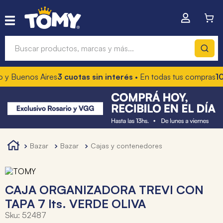
Buscar productos, marcas y más...
 y Buenos Aires
3 cuotas sin interés
• En todas tus compras
10%
Términos más buscados
1
.
hot wheels
2
.
mochilas
3
.
toy story
bazar
bazar
cajas y contenedores
4
.
marcadores
CAJA ORGANIZADORA TREVI CON
TAPA 7 lts. VERDE OLIVA
Sku
:
52487