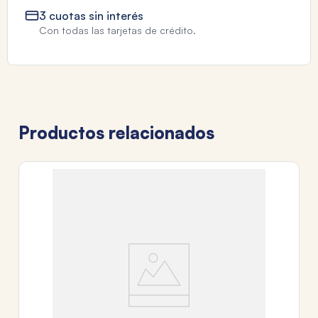
3 cuotas sin interés
Con todas las tarjetas de crédito.
Productos relacionados
T
C
UN
$
3
c
Tr