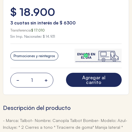
$
18
.
900
3
cuotas sin interés de
$
6300
Transferencia
$ 17.010
Sin Imp. Nacionales:
$ 14.931
Promociones y reintegros
Agregar al
－
＋
carrito
Descripción del producto
- Marca: Talbot- Nombre: Canopla Talbot Bomber- Modelo: Azul-
Incluye: * 2 Cierres a tono * Tiracierre de goma* Manija lateral *