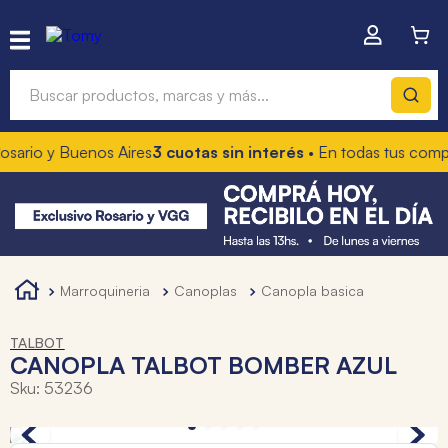
Buscar productos, marcas y más...
io y Buenos Aires
3 cuotas sin interés
• En todas tus compras
1
Términos más buscados
1
.
hot wheels
2
.
mochilas
3
.
toy story
marroquineria
canoplas
canopla basica
4
.
marcadores
TALBOT
CANOPLA TALBOT BOMBER AZUL
Sku
:
53236