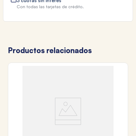
3 cuotas sin interés
Con todas las tarjetas de crédito.
Productos relacionados
TA
C
G
$
3
c
Tr