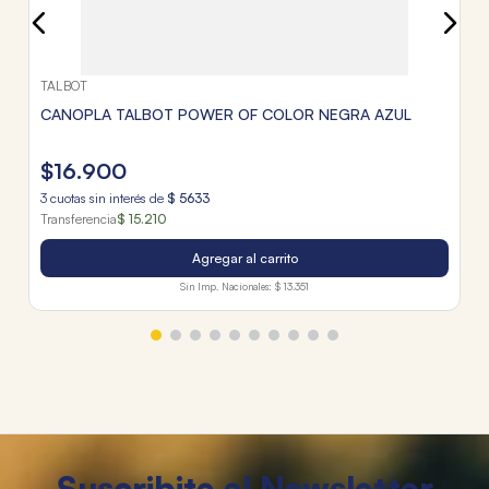
TALBOT
CANOPLA TALBOT POWER OF COLOR NEGRA AZUL
$
16
.
900
3
cuotas sin interés de
$
5633
Transferencia
$ 15.210
Agregar al carrito
Sin Imp. Nacionales:
$ 13.351
Suscribite al Newsletter