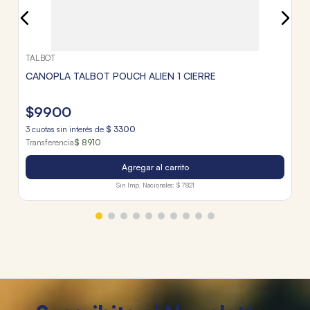
TALBOT
CANOPLA TALBOT POUCH ALIEN 1 CIERRE
$
9900
3
cuotas sin interés de
$
3300
Transferencia
$ 8910
Agregar al carrito
Sin Imp. Nacionales:
$ 7821