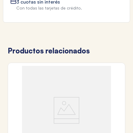
3 cuotas sin interés
Con todas las tarjetas de crédito.
Productos relacionados
TA
C
C
$
3
c
Tr