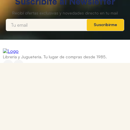
Suscribite al Newsletter
Suscribirme
Librería y Juguetería. Tu lugar de compras desde 1985.
Categorías
+
Ayuda
+
Contacto
Corrientes 837, Rosario, Santa Fe
0810 888 8669
WhatsApp: +54 9 341 334 7550