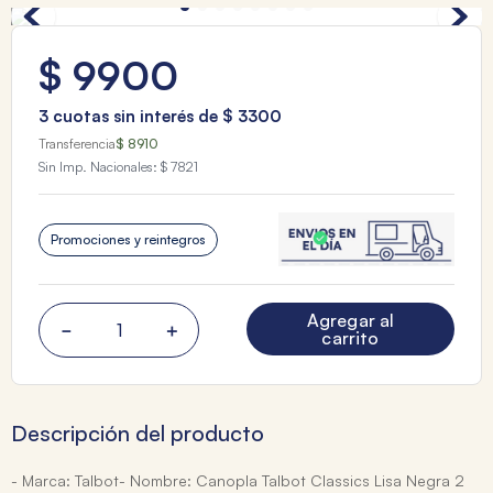
$
9900
3
cuotas sin interés de
$
3300
Transferencia
$ 8910
Sin Imp. Nacionales:
$ 7821
Promociones y reintegros
Agregar al
－
＋
carrito
Descripción del producto
- Marca: Talbot- Nombre: Canopla Talbot Classics Lisa Negra 2