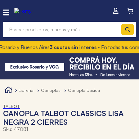
Buscar productos, marcas y más...
osario y Buenos Aires
3 cuotas sin interés
• En todas tus comp
Términos más buscados
1
.
hot wheels
2
.
mochilas
3
.
toy story
libreria
canoplas
canopla basica
4
.
marcadores
TALBOT
CANOPLA TALBOT CLASSICS LISA
NEGRA 2 CIERRES
Sku
:
47081