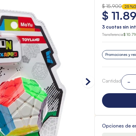
$
15
.
900
25 %
O
$
11
.
8
3
cuotas sin in
Transferencia
$ 10.71
Promociones y rei
Cantidad
－
Opciones de e