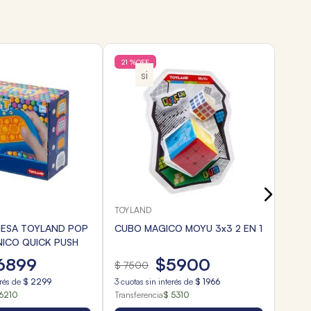
21 %
OFF
RUIBA
si
JUEG
CRU
$
4
3
cuota
Transf
TOYLAND
MESA TOYLAND POP
CUBO MAGICO MOYU 3x3 2 EN 1
NICO QUICK PUSH
6899
$
5900
$
7500
erés de
$
2299
3
cuotas sin interés de
$
1966
6210
Transferencia
$ 5310