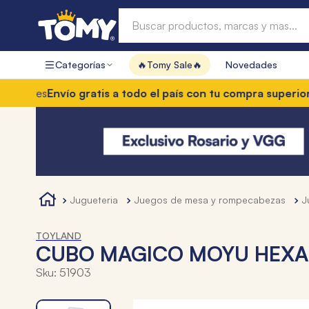
Buscar productos, marcas y mas...
Categorías
🔥Tomy Sale🔥
Novedades
Términos más buscados
s
Envío gratis a todo el país con tu compra superior a $85
1
.
hot wheels
2
.
mochilas
3
.
toy story
4
.
marcadores
jugueteria
juegos de mesa y rompecabezas
TOYLAND
CUBO MAGICO MOYU HEXAP
Sku
:
51903