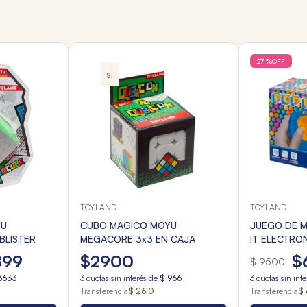
27 %
OFF
si
TOYLAND
TOYLAND
YU
CUBO MAGICO MOYU
JUEGO DE 
BLISTER
MEGACORE 3x3 EN CAJA
IT ELECTRO
899
$
2900
$
$
9500
3633
3
cuotas sin interés de
$
966
3
cuotas sin int
Transferencia
$ 2610
Transferencia
$ 