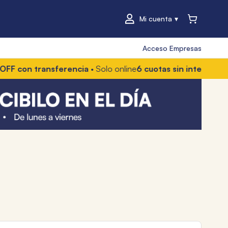
Mi cuenta
Acceso Empresas
transferencia
• Solo online
6 cuotas sin interés
• Con Merca