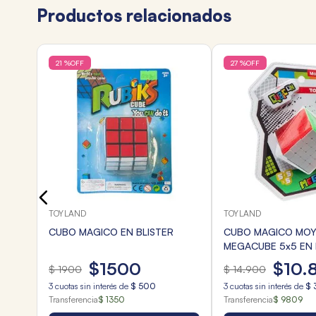
Productos relacionados
21 %
OFF
27 %
OFF
NO
TOYLAND
TOYLAND
CUBO MAGICO EN BLISTER
CUBO MAGICO MO
MEGACUBE 5x5 EN 
$
1500
$
10
.
$
1900
$
14
.
900
3
cuotas sin interés de
$
500
3
cuotas sin interés de
$
Transferencia
$ 1350
Transferencia
$ 9809