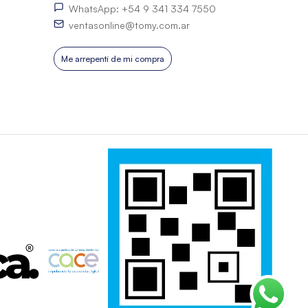
WhatsApp: +54 9 341 334 7550
ventasonline@tomy.com.ar
Me arrepentí de mi compra