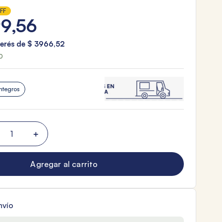
FF
99
,
56
terés de
$
3966
,
52
0
ntegros
＋
Agregar al carrito
nvío