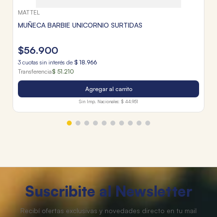
MATTEL
MUÑECA BARBIE UNICORNIO SURTIDAS
$
56
.
900
3
cuotas sin interés de
$
18
.
966
Transferencia
$ 51.210
Agregar al carrito
Sin Imp. Nacionales:
$ 44.951
Suscribite al Newsletter