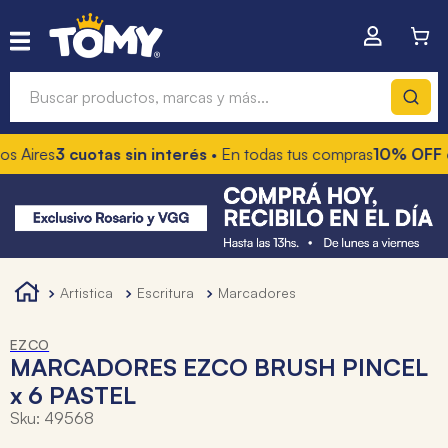
Buscar productos, marcas y más...
 Aires
3 cuotas sin interés
• En todas tus compras
10% OFF co
Términos más buscados
1
.
hot wheels
2
.
mochilas
3
.
toy story
artistica
escritura
marcadores
4
.
marcadores
EZCO
MARCADORES EZCO BRUSH PINCEL
x 6 PASTEL
Sku
:
49568