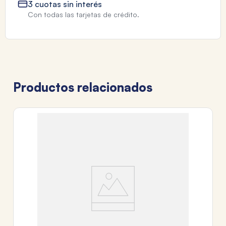
3 cuotas sin interés
Con todas las tarjetas de crédito.
Productos relacionados
BI
KI
$
3
c
Tr