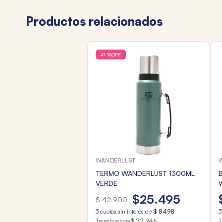
Productos relacionados
41 %
OFF
WANDERLUST
TERMO WANDERLUST 1300ML
VERDE
$
25
.
495
$
42
.
900
3
cuotas sin interés de
$
8498
3
Transferencia
$ 22.946
T