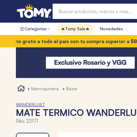
Buscar productos, marcas y mas...
Categorías
🔥Tomy Sale🔥
Novedades
Términos más buscados
o gratis a todo el país con tu compra superior a $85.000
3
1
.
hot wheels
2
.
mochilas
3
.
toy story
4
.
marcadores
marroquineria
bazar
WANDERLUST
MATE TERMICO WANDERLU
Sku
:
22171