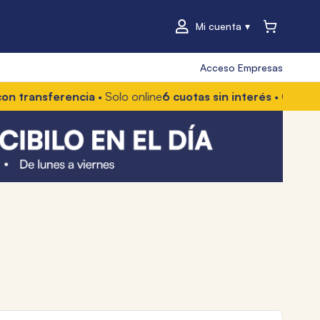
Mi cuenta
Acceso Empresas
sferencia
• Solo online
6 cuotas sin interés
• Con Mercado Pa