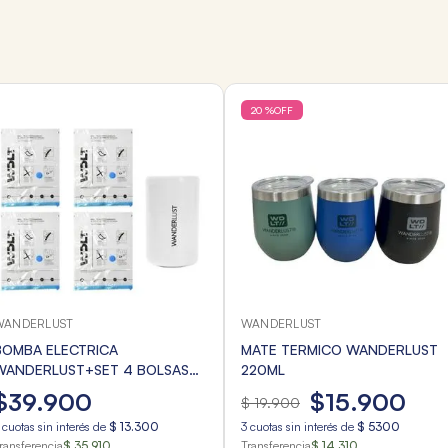
20 %
OFF
WANDERLUST
WANDERLUST
BOMBA ELECTRICA
MATE TERMICO WANDERLUST
WANDERLUST+SET 4 BOLSAS
220ML
GUARDA ROPA AL VACIO
$
39
.
900
$
15
.
900
$
19
.
900
cuotas sin interés de
$
13
.
300
3
cuotas sin interés de
$
5300
ransferencia
$ 35.910
Transferencia
$ 14.310