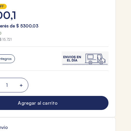
FF
00
,
1
terés de
$
5300
,
03
0
$ 15.721
ntegros
＋
Agregar al carrito
nvío