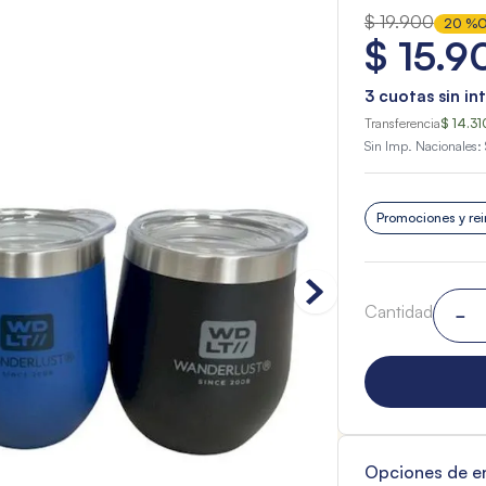
$
19
.
900
20 %
O
$
15
.
9
3
cuotas sin in
Transferencia
$ 14.31
Sin Imp. Nacionales:
Promociones y rei
Cantidad
－
Opciones de e