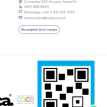
Corrientes 837, Rosario, Santa Fe
0810 888 8669
WhatsApp: +54 9 341 334 7550
ventasonline@tomy.com.ar
Me arrepentí de mi compra