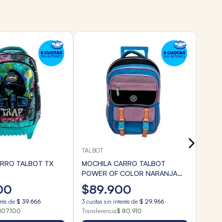
TALB
MOCH
POWE
$
1
3
cuota
Transf
TALBOT
ARRO TALBOT TX
MOCHILA CARRO TALBOT
POWER OF COLOR NARANJA
NEGRO 46cm
00
$
89
.
900
erés de
$
39
.
666
3
cuotas sin interés de
$
29
.
966
107.100
Transferencia
$ 80.910