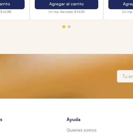
arrito
Agregar al carrito
Agreg
$ 64.385
Sin Imp. Nacionales:
$ 94.010
Sin Imp.
s
Ayuda
Quienes somos