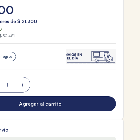
00
terés de
$
21
.
300
0
$ 50.481
ntegros
＋
Agregar al carrito
nvío