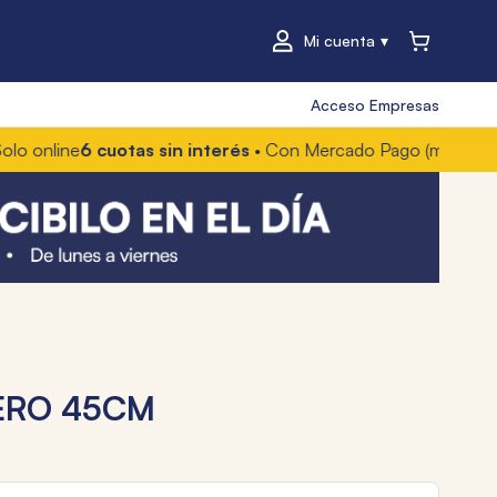
Mi cuenta
Acceso Empresas
online
6 cuotas sin interés
• Con Mercado Pago (mín. $60.00
ERO 45CM