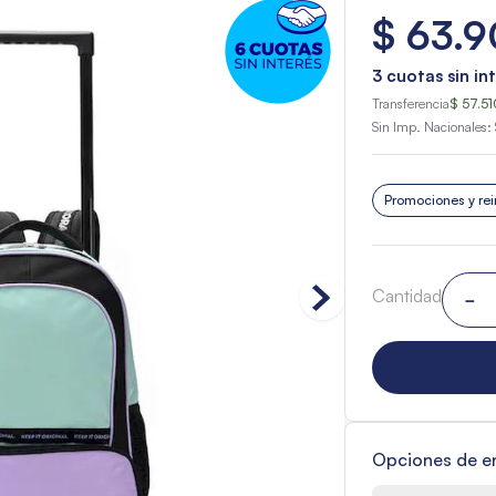
$
63
.
9
3
cuotas sin in
Transferencia
$ 57.51
Sin Imp. Nacionales:
Promociones y rei
Cantidad
－
Opciones de e