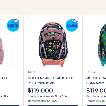
TALBOT
TALBOT
ALBOT
MOCHILA CARRO TALBOT TX
MOCHILA C
PETIT MIAU 52cm
BOSS 52cm
$
119
.
000
$
119
.
0
13
.
583
3
cuotas sin interés de
$
39
.
666
3
cuotas sin int
Transferencia
$ 107.100
Transferencia
$ 