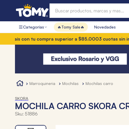
Buscar productos, marcas y mas...
Categorías
🔥Tomy Sale🔥
Novedades
Términos más buscados
el país con tu compra superior a $85.000
3 cuotas sin inter
1
.
hot wheels
2
.
mochilas
3
.
toy story
4
.
marcadores
marroquineria
mochilas
mochilas carro
SKORA
MOCHILA CARRO SKORA C
Sku
:
51886