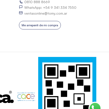
0810 888 8669
WhatsApp: +54 9 341 334 7550
ventasonline@tomy.com.ar
Me arrepentí de mi compra