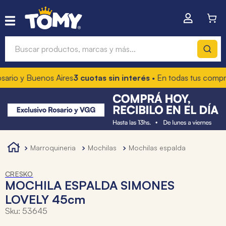
Buscar productos, marcas y más...
o y Buenos Aires
3 cuotas sin interés
• En todas tus compras
1
Términos más buscados
1
.
hot wheels
2
.
mochilas
3
.
toy story
marroquineria
mochilas
mochilas espalda
4
.
marcadores
CRESKO
MOCHILA ESPALDA SIMONES
LOVELY 45cm
Sku
:
53645