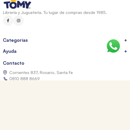
Librería y Juguetería. Tu lugar de compras desde 1985.
Categorías
+
Ayuda
+
Contacto
Corrientes 837, Rosario, Santa Fe
0810 888 8669
WhatsApp: +54 9 341 334 7550
ventasonline@tomy.com.ar
Me arrepentí de mi compra
Los precios expresados incluyen IVA. Las fotografías son a modo ilustrativo.