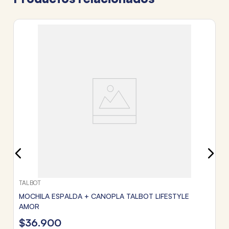
TA
HE
M
$
3
c
Tr
TALBOT
MOCHILA ESPALDA + CANOPLA TALBOT LIFESTYLE
AMOR
$
36
.
900