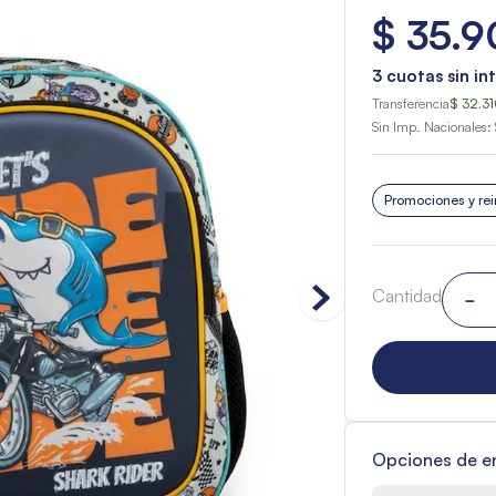
$
35
.
9
3
cuotas sin in
Transferencia
$ 32.3
Sin Imp. Nacionales:
Promociones y rei
Cantidad
－
Opciones de e