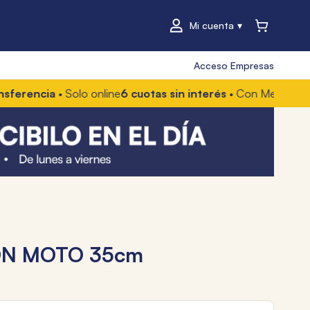
Mi cuenta
Acceso Empresas
encia
• Solo online
6 cuotas sin interés
• Con Mercado Pago 
ON MOTO 35cm