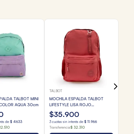
TALB
MOCH
NARA
$
1
3
cuota
Transf
TALBOT
PALDA TALBOT MINI
MOCHILA ESPALDA TALBOT
ICOLOR AQUA 30cm
LIFESTYLE LISA ROJO
PROFUNDO 40cm
0
$
35
.
900
erés de
$
4633
3
cuotas sin interés de
$
11
.
966
12.510
Transferencia
$ 32.310