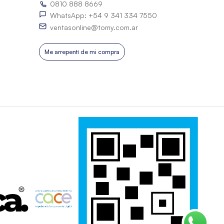
0810 888 8669
WhatsApp: +54 9 341 334 7550
ventasonline@tomy.com.ar
Me arrepentí de mi compra