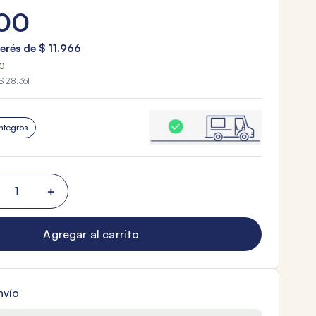
00
terés de
$
11
.
966
10
$ 28.361
ntegros
＋
Agregar al carrito
nvío