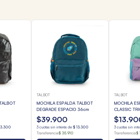
TALBOT
TALBOT
 TALBOT
MOCHILA ESPALDA TALBOT
MOCHILA ES
DEGRADE ESPACIO 36cm
CLASSIC TR
$
39
.
900
$
13
.
90
13
.
300
3
cuotas sin interés de
$
13
.
300
3
cuotas sin int
Transferencia
$ 35.910
Transferencia
$ 