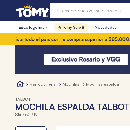
Buscar productos, marcas y mas...
Categorías
🔥Tomy Sale🔥
Novedades
Términos más buscados
atis a todo el país con tu compra superior a $85.000
3 cuo
1
.
hot wheels
2
.
mochilas
3
.
toy story
4
.
marcadores
marroquineria
mochilas
mochilas espalda
TALBOT
MOCHILA ESPALDA TALBOT
Sku
:
52919