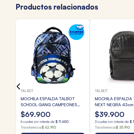
Productos relacionados
T PRO
TALBOT
TALBOT
MOCHILA ESPALDA TALBOT
MOCHILA ESPALDA
SCHOOL GANG CAMPEONES
NEXT NEGRA 43cm
46cm
$
69
.
900
$
39
.
900
6
cuotas sin interés de
$
11
.
650
3
cuotas sin interés de
$
Transferencia
$ 62.910
Transferencia
$ 35.910