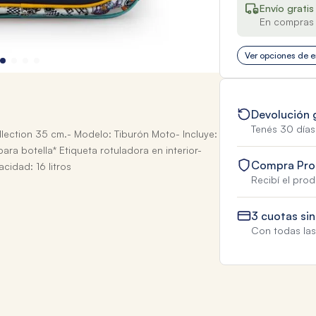
Envío gratis
En compras 
Ver opciones de e
Devolución 
Tenés 30 días
lection 35 cm.- Modelo: Tiburón Moto- Incluye:
 para botella* Etiqueta rotuladora en interior-
Compra Pro
cidad: 16 litros
Recibí el pro
3 cuotas sin
Con todas las 