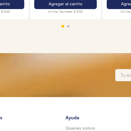
arrito
Agregar al carrito
Agreg
:
$ 31.521
Sin Imp. Nacionales:
$ 31.521
Sin Imp.
s
Ayuda
Quienes somos