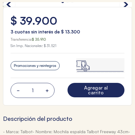
$
39
.
900
3
cuotas sin interés de
$
13
.
300
Transferencia
$ 35.910
Sin Imp. Nacionales:
$ 31.521
Promociones y reintegros
Agregar al
－
＋
carrito
Descripción del producto
- Marca: Talbot- Nombre: Mochila espalda Talbot Freeway 43cm-