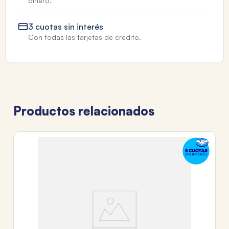
dinero.
3 cuotas sin interés
Con todas las tarjetas de crédito.
Productos relacionados
TA
M
$
3
c
Tr