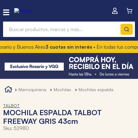
Buscar productos, marcas y más...
o y Buenos Aires
3 cuotas sin interés
• En todas tus compras
10
Términos más buscados
1
.
hot wheels
2
.
mochilas
3
.
toy story
marroquineria
mochilas
mochilas espalda
4
.
marcadores
TALBOT
MOCHILA ESPALDA TALBOT
FREEWAY GRIS 43cm
Sku
:
52980