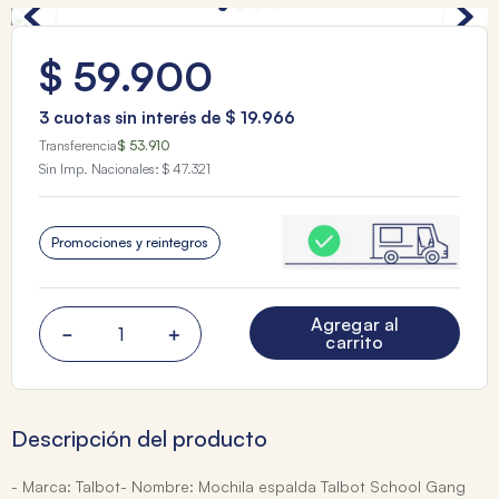
$
59
.
900
3
cuotas sin interés de
$
19
.
966
Transferencia
$ 53.910
Sin Imp. Nacionales:
$ 47.321
Promociones y reintegros
Agregar al
－
＋
carrito
Descripción del producto
- Marca: Talbot- Nombre: Mochila espalda Talbot School Gang