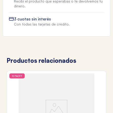
Recibí el producto que esperabas o te devolvemos tu
dinero.
3 cuotas sin interés
Con todas las tarjetas de crédito.
Productos relacionados
10 %
OFF
TA
M
$
3
c
Tr