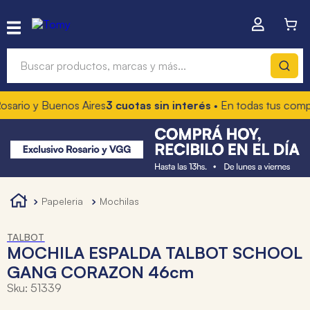
Buscar productos, marcas y más...
sario y Buenos Aires
3 cuotas sin interés
• En todas tus compr
Términos más buscados
1
.
hot wheels
2
.
mochilas
3
.
toy story
papeleria
mochilas
4
.
marcadores
TALBOT
MOCHILA ESPALDA TALBOT SCHOOL
GANG CORAZON 46cm
Sku
:
51339