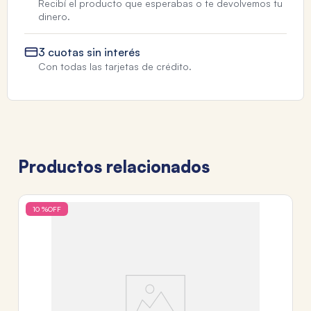
Recibí el producto que esperabas o te devolvemos tu
dinero.
3 cuotas sin interés
Con todas las tarjetas de crédito.
Productos relacionados
10 %
OFF
TA
M
4
$
6
c
Tr