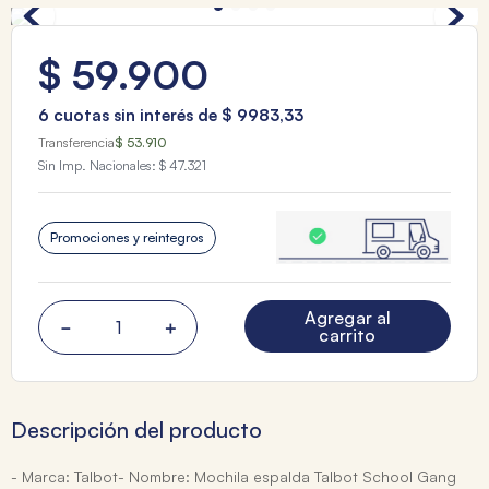
$
59
.
900
6
cuotas sin interés de
$
9983
,
33
Transferencia
$ 53.910
Sin Imp. Nacionales:
$ 47.321
Promociones y reintegros
Agregar al
－
＋
carrito
Descripción del producto
- Marca: Talbot- Nombre: Mochila espalda Talbot School Gang