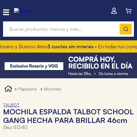
Buscar productos, marcas y más...
io y Buenos Aires
3 cuotas sin interés
• En todas tus compras
Términos más buscados
1
.
hot wheels
2
.
mochilas
3
.
toy story
papeleria
mochilas
4
.
marcadores
TALBOT
MOCHILA ESPALDA TALBOT SCHOOL
GANG HECHA PARA BRILLAR 46cm
Sku
:
51340