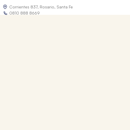
Corrientes 837, Rosario, Santa Fe
0810 888 8669
WhatsApp: +54 9 341 334 7550
ventasonline@tomy.com.ar
Me arrepentí de mi compra
Los precios expresados incluyen IVA. Las fotografías son a modo ilustrativo.
© 2026 Librerías Tomy. Todos los derechos reservados.