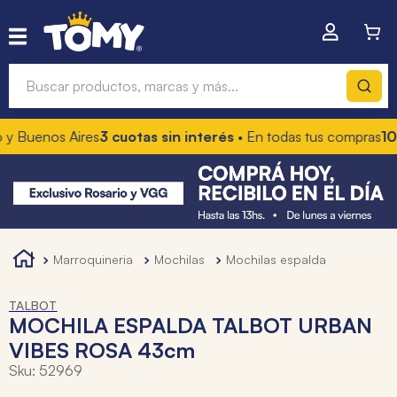
Buscar productos, marcas y más...
y Buenos Aires
3 cuotas sin interés
• En todas tus compras
10%
Términos más buscados
1
.
hot wheels
2
.
mochilas
3
.
toy story
marroquineria
mochilas
mochilas espalda
4
.
marcadores
TALBOT
MOCHILA ESPALDA TALBOT URBAN
VIBES ROSA 43cm
Sku
:
52969