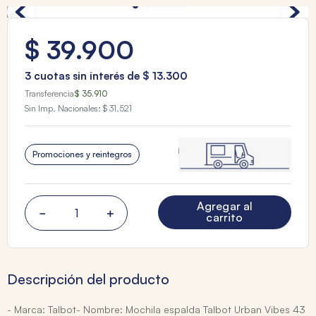
$
39
.
900
3
cuotas sin interés de
$
13
.
300
Transferencia
$ 35.910
Sin Imp. Nacionales:
$ 31.521
Promociones y reintegros
Agregar al
－
＋
carrito
Descripción del producto
- Marca: Talbot- Nombre: Mochila espalda Talbot Urban Vibes 43