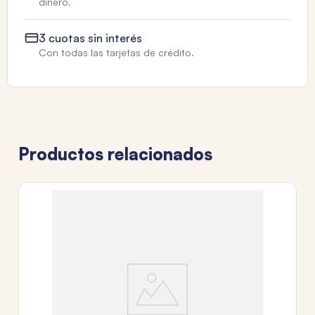
dinero.
3 cuotas sin interés
Con todas las tarjetas de crédito.
Productos relacionados
TA
M
$
3
c
Tr