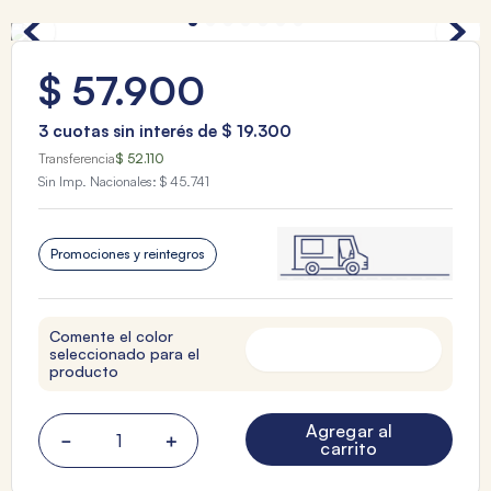
$
57
.
900
3
cuotas sin interés de
$
19
.
300
Transferencia
$ 52.110
Sin Imp. Nacionales:
$ 45.741
Promociones y reintegros
Comente el color
seleccionado para el
producto
Agregar al
－
＋
carrito