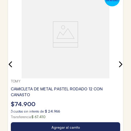
T
$
3
c
Tr
TOMY
CAMICLETA DE METAL PASTEL RODADO 12 CON
CANASTO
$
74
.
900
3
cuotas sin interés de
$
24
.
966
Transferencia
$ 67.410
Agregar al carrito