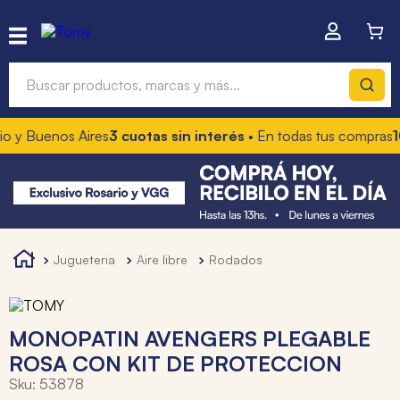
Buscar productos, marcas y más...
 y Buenos Aires
3 cuotas sin interés
• En todas tus compras
10
Términos más buscados
1
.
hot wheels
2
.
mochilas
3
.
toy story
jugueteria
aire libre
rodados
4
.
marcadores
MONOPATIN AVENGERS PLEGABLE
ROSA CON KIT DE PROTECCION
Sku
:
53878