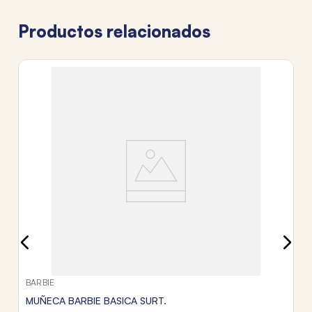
Productos relacionados
BA
M
A
$
3
c
Tr
BARBIE
MUÑECA BARBIE BASICA SURT.