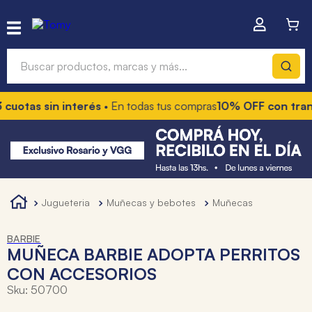
Buscar productos, marcas y más...
cuotas sin interés
• En todas tus compras
10% OFF con trans
Términos más buscados
1
.
hot wheels
2
.
mochilas
3
.
toy story
jugueteria
muñecas y bebotes
muñecas
4
.
marcadores
BARBIE
MUÑECA BARBIE ADOPTA PERRITOS
CON ACCESORIOS
Sku
:
50700