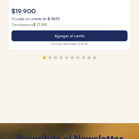
$
19
.
900
3
cuotas sin interés de
$
6633
Transferencia
$ 17.910
Agregar al carrito
Sin Imp. Nacionales:
$ 15.721
Suscribite al Newsletter