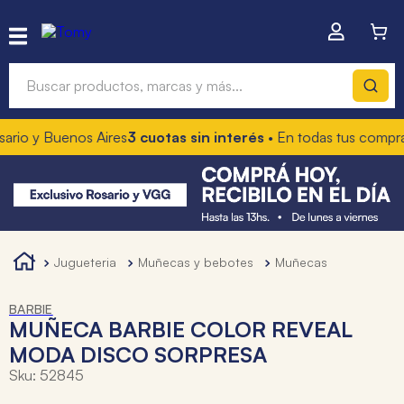
Buscar productos, marcas y más...
y Buenos Aires
3 cuotas sin interés
• En todas tus compras
10% 
Términos más buscados
1
.
hot wheels
2
.
mochilas
3
.
toy story
jugueteria
muñecas y bebotes
muñecas
4
.
marcadores
BARBIE
MUÑECA BARBIE COLOR REVEAL
MODA DISCO SORPRESA
Sku
:
52845