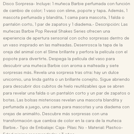
Disco Sorpresa- Incluye: 1 muñeca Barbie perfumada con función
de cambio de color; 1 vaso con slime, popote y tapa. Además, 1
mascota perfumada y blandita, 1 cama para mascota, 1 falda o
pantalón corto, 1 par de zapatos y 1 diadema.- Descripción: Las
muñecas Barbie Pop Reveal Shakes Series ofrecen una
experiencia de apertura sensorial con ocho sorpresas dentro de
un vaso inspirado en las malteadas. Desenrosca la tapa de la
oreja del animal con el Slime brillante y perfora la película con el
popote para divertirte. Despega la película del vaso para
descubrir una muñeca Barbie con aroma a malteada y siete
sorpresas más. Revela una sorpresa tras otra: hay un dulce
unicornio, una linda gatita o un brillante conejito. Sigue abriendo
para descubrir dos cubitos de hielo reutilizables que se abren
para revelar una falda o un pantalón corto y un par de zapatos o
botas. Las bolsas misteriosas revelan una mascota blandita y
perfumada a juego, una cama para mascotas y una diadema con
orejas de animalito. Descubre más sorpresas con una
transformación que cambia de color en la cara de la muñeca
Barbie.- Tipo de Embalaje: Caja- Pilas: No - Material: Plastico-