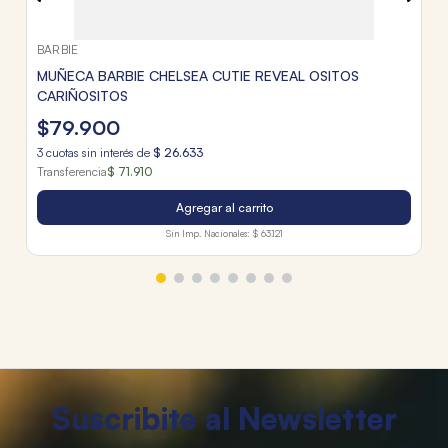
BARBIE
MUÑECA BARBIE CHELSEA CUTIE REVEAL OSITOS
CARIÑOSITOS
$
79
.
900
3
cuotas sin interés de
$
26
.
633
Transferencia
$ 71.910
Agregar al carrito
Sin Imp. Nacionales:
$ 63.121
Suscribite al Newsletter