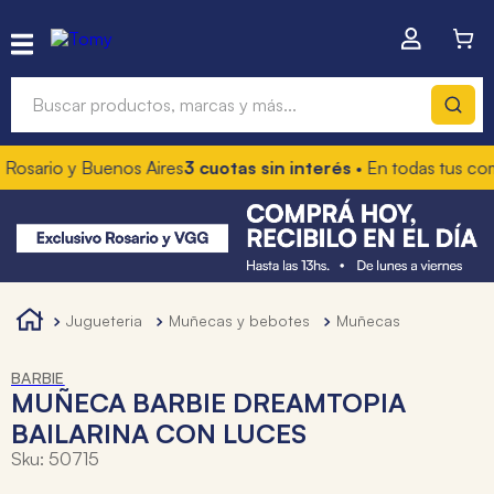
Buscar productos, marcas y más...
Rosario y Buenos Aires
3 cuotas sin interés
• En todas tus com
Términos más buscados
1
.
hot wheels
2
.
mochilas
3
.
toy story
jugueteria
muñecas y bebotes
muñecas
4
.
marcadores
BARBIE
MUÑECA BARBIE DREAMTOPIA
BAILARINA CON LUCES
Sku
:
50715