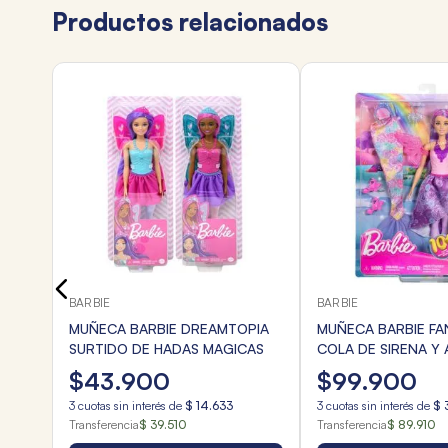
Productos relacionados
TAS
BARBIE
BARBIE
MUÑECA BARBIE DREAMTOPIA
MUÑECA BARBIE FA
SURTIDO DE HADAS MAGICAS
COLA DE SIRENA Y 
HADA
$
43
.
900
$
99
.
900
3
cuotas sin interés de
$
14
.
633
3
cuotas sin interés de
$
Transferencia
$ 39.510
Transferencia
$ 89.910