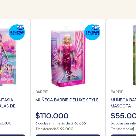
BARBIE
BARBIE
NTASIA
MUÑECA BARBIE DELUXE STYLE
MUÑECA BAR
ALAS DE
MASCOTA
$
110
.
000
$
55
.
0
33
.
300
3
cuotas sin interés de
$
36
.
666
3
cuotas sin int
Transferencia
$ 99.000
Transferencia
$