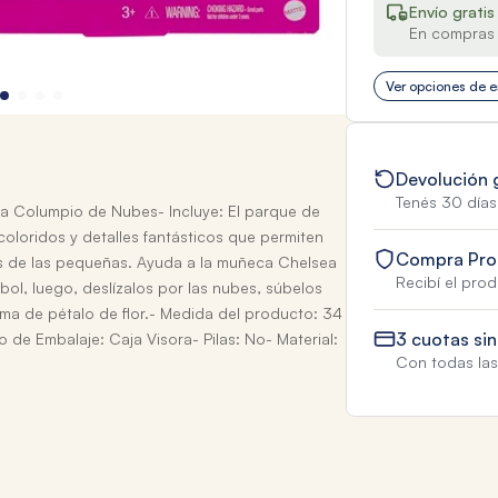
Envío gratis
En compras 
Ver opciones de e
Devolución 
Tenés 30 días
a Columpio de Nubes- Incluye: El parque de
loridos y detalles fantásticos que permiten
Compra Pro
tes de las pequeñas. Ayuda a la muñeca Chelsea
Recibí el pro
rbol, luego, deslízalos por las nubes, súbelos
rma de pétalo de flor.- Medida del producto: 34
3 cuotas sin
 de Embalaje: Caja Visora- Pilas: No- Material:
Con todas las 