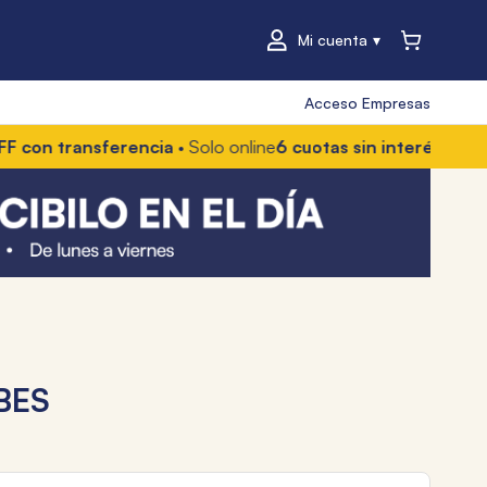
Mi cuenta
Acceso Empresas
ansferencia
• Solo online
6 cuotas sin interés
• Con Mercado 
BES