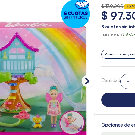
$
139
.
000
30 
$
97
.
3
3
cuotas sin in
Transferencia
$ 87.5
Promociones y rei
Cantidad
－
Opciones de e