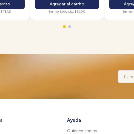
arrito
Agregar al carrito
Agreg
$ 78.921
Sin Imp. Nacionales:
$ 86.900
Sin Imp. 
s
Ayuda
Quienes somos