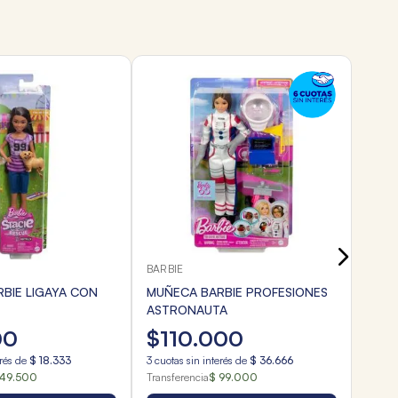
BARBI
MUÑE
BAIL
$
1
3
cuota
Transf
BARBIE
BIE LIGAYA CON
MUÑECA BARBIE PROFESIONES
ASTRONAUTA
00
$
110
.
000
erés de
$
18
.
333
3
cuotas sin interés de
$
36
.
666
 49.500
Transferencia
$ 99.000