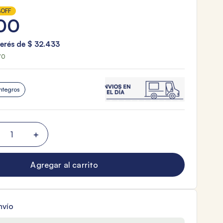
%
OFF
00
terés de
$
32
.
433
70
ntegros
＋
Agregar al carrito
nvío