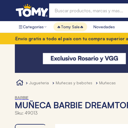
Buscar productos, marcas y mas...
Categorías
🔥Tomy Sale🔥
Novedades
Términos más buscados
vío gratis a todo el país con tu compra superior a $85.00
1
.
hot wheels
2
.
mochilas
3
.
toy story
4
.
marcadores
jugueteria
muñecas y bebotes
muñecas
BARBIE
MUÑECA BARBIE DREAMTOP
Sku
:
49013