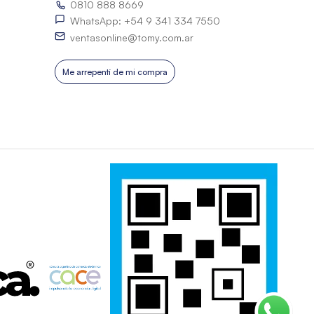
0810 888 8669
WhatsApp: +54 9 341 334 7550
ventasonline@tomy.com.ar
Me arrepentí de mi compra