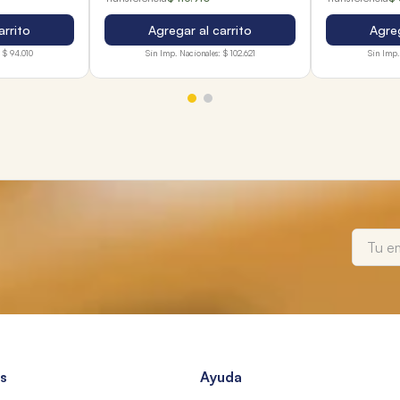
arrito
Agregar al carrito
Agreg
$ 94.010
Sin Imp. Nacionales:
$ 102.621
Sin Imp.
s
Ayuda