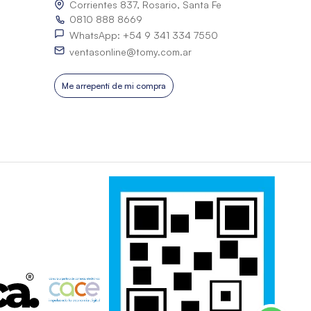
Corrientes 837, Rosario, Santa Fe
0810 888 8669
WhatsApp: +54 9 341 334 7550
ventasonline@tomy.com.ar
Me arrepentí de mi compra