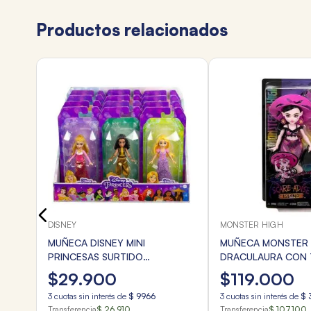
Productos relacionados
IAJE
DISNEY
MONSTER HIGH
MUÑECA DISNEY MINI
MUÑECA MONSTER 
PRINCESAS SURTIDO
DRACULAURA CON 
ARTICULADAS
BAÑO Y ACCESORI
$
29
.
900
$
119
.
000
3
cuotas sin interés de
$
9966
3
cuotas sin interés de
$
Transferencia
$ 26.910
Transferencia
$ 107.100