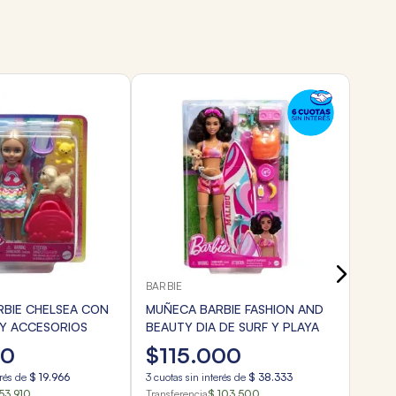
BARBI
MUÑE
BEAU
$
1
3
cuota
Transf
BARBIE
BIE CHELSEA CON
MUÑECA BARBIE FASHION AND
Y ACCESORIOS
BEAUTY DIA DE SURF Y PLAYA
00
$
115
.
000
erés de
$
19
.
966
3
cuotas sin interés de
$
38
.
333
53.910
Transferencia
$ 103.500