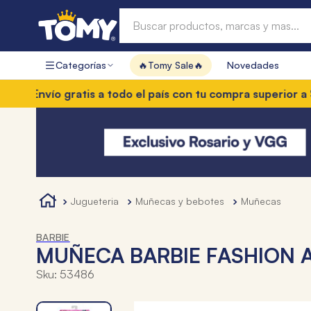
Buscar productos, marcas y mas...
Categorías
🔥Tomy Sale🔥
Novedades
Términos más buscados
Envío gratis a todo el país con tu compra superior a $85.
1
.
hot wheels
2
.
mochilas
3
.
toy story
4
.
marcadores
jugueteria
muñecas y bebotes
muñecas
BARBIE
MUÑECA BARBIE FASHION A
Sku
:
53486