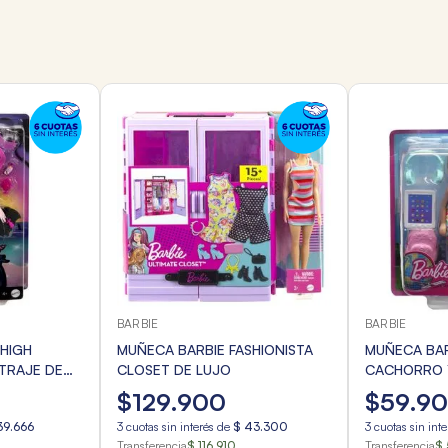
BARBIE
BARBIE
HIGH
MUÑECA BARBIE FASHIONISTA
MUÑECA BAR
TRAJE DE
CLOSET DE LUJO
CACHORRO 
OS
$
129
.
900
$
59
.
9
39
.
666
3
cuotas sin interés de
$
43
.
300
3
cuotas sin int
Transferencia
$ 116.910
Transferencia
$ 