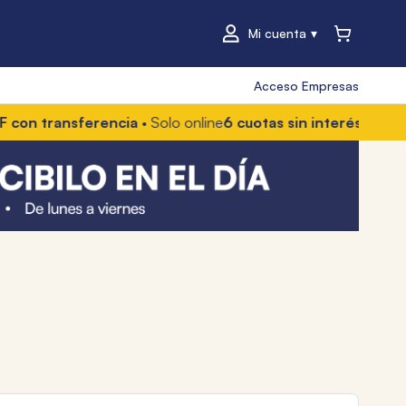
Mi cuenta
Acceso Empresas
transferencia
• Solo online
6 cuotas sin interés
• Con Merca