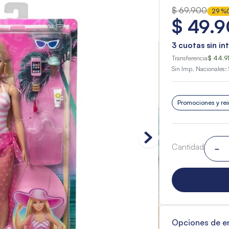
$
69
.
900
29 %
$
49
.
9
3
cuotas sin in
Transferencia
$ 44.91
Sin Imp. Nacionales:
Promociones y rei
Cantidad
－
Opciones de e