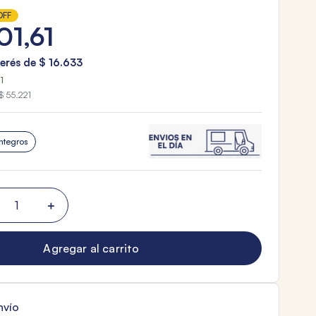
OFF
01
,
61
terés de
$
16
.
633
1
$ 55.221
ntegros
＋
Agregar al carrito
nvío