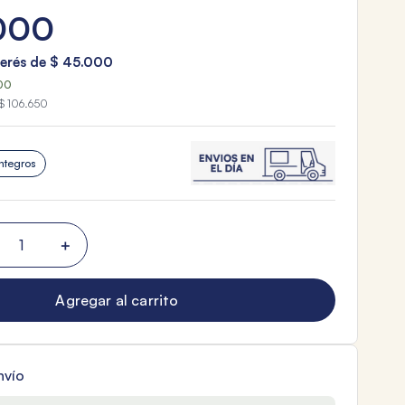
000
terés de
$
45
.
000
500
$ 106.650
ntegros
＋
Agregar al carrito
nvío