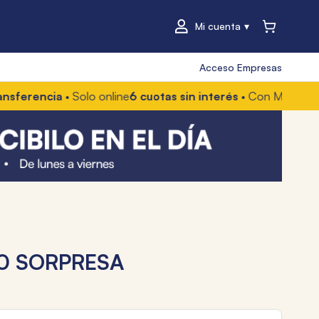
Mi cuenta
Acceso Empresas
rencia
• Solo online
6 cuotas sin interés
• Con Mercado Pago 
0 SORPRESA