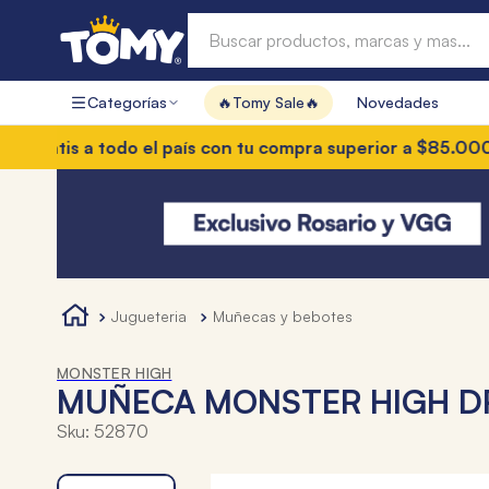
Buscar productos, marcas y mas...
Categorías
🔥Tomy Sale🔥
Novedades
Términos más buscados
ratis a todo el país con tu compra superior a $85.000
3 cu
1
.
hot wheels
2
.
mochilas
3
.
mochila
4
.
toy story
jugueteria
muñecas y bebotes
MONSTER HIGH
MUÑECA MONSTER HIGH D
Sku
:
52870