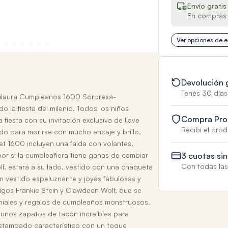
Envío gratis
En compras 
Ver opciones de e
Devolución 
Tenés 30 días
ulaura Cumpleaños 1600 Sorpresa-
 la fiesta del milenio. Todos los niños
Compra Pro
fiesta con su invitación exclusiva de llave
Recibí el pro
do para morirse con mucho encaje y brillo,
et 1600 incluyen una falda con volantes,
 por si la cumpleañera tiene ganas de cambiar
3 cuotas sin
Con todas las 
f, estará a su lado, vestido con una chaqueta
 vestido espeluznante y joyas fabulosas y
gos Frankie Stein y Clawdeen Wolf, que se
eniales y regalos de cumpleaños monstruosos.
 unos zapatos de tacón increíbles para
 estampado característico con un toque