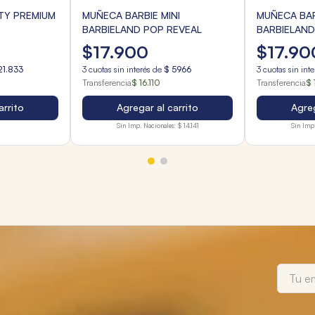
TY PREMIUM
MUÑECA BARBIE MINI
MUÑECA BAR
BARBIELAND POP REVEAL
BARBIELAND
DOLL AND P
$
17
.
900
$
17
.
90
21
.
833
3
cuotas sin interés de
$
5966
3
cuotas sin int
Transferencia
$ 16.110
Transferencia
$ 
arrito
Agregar al carrito
Agreg
Sin Imp. Nacionales:
$ 14.141
Sin Imp.