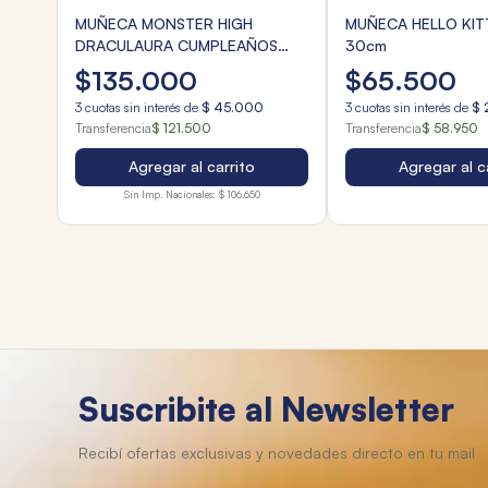
MUÑECA MONSTER HIGH
MUÑECA HELLO KIT
DRACULAURA CUMPLEAÑOS
30cm
1600 SORPRESA
$
135
.
000
$
65
.
500
3
cuotas sin interés de
$
45
.
000
3
cuotas sin interés de
$
Transferencia
$ 121.500
Transferencia
$ 58.950
Agregar al carrito
Agregar al c
Sin Imp. Nacionales:
$ 106.650
Suscribite al Newsletter