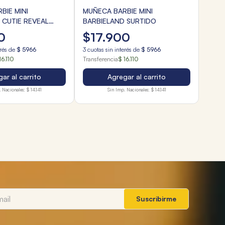
BIE MINI
MUÑECA BARBIE MINI
 CUTIE REVEAL
BARBIELAND SURTIDO
ET
0
$
17
.
900
erés de
$
5966
3
cuotas sin interés de
$
5966
16.110
Transferencia
$ 16.110
ar al carrito
Agregar al carrito
 Nacionales:
$ 14.141
Sin Imp. Nacionales:
$ 14.141
Suscribirme