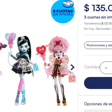
$
135
.
3
cuotas sin in
Transferencia
$ 121.
Sin Imp. Nacionales:
Promociones y rei
Cantidad
－
Opciones de e