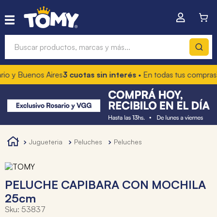
Buscar productos, marcas y más...
o y Buenos Aires
3 cuotas sin interés
• En todas tus compras
1
Términos más buscados
1
.
hot wheels
2
.
mochilas
3
.
toy story
jugueteria
peluches
peluches
4
.
marcadores
PELUCHE CAPIBARA CON MOCHILA
25cm
Sku
:
53837