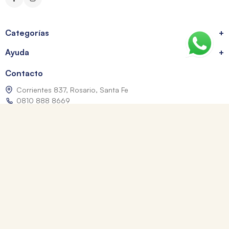
Categorías
+
Ayuda
+
Contacto
Corrientes 837, Rosario, Santa Fe
0810 888 8669
WhatsApp: +54 9 341 334 7550
ventasonline@tomy.com.ar
Me arrepentí de mi compra
Los precios expresados incluyen IVA. Las fotografías son a modo ilustrativo.
© 2026 Librerías Tomy. Todos los derechos reservados.