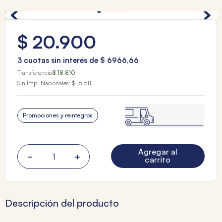
$
20
.
900
3
cuotas sin interés de
$
6966
,
66
Transferencia
$ 18.810
Sin Imp. Nacionales:
$ 16.511
Promociones y reintegros
Agregar al
－
＋
carrito
Descripción del producto