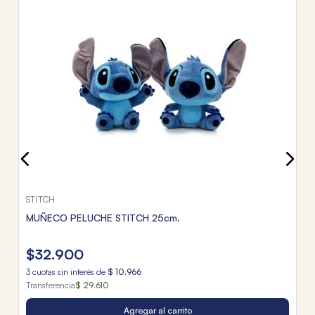
P
$
3
c
Tr
STITCH
MUÑECO PELUCHE STITCH 25cm.
$
32
.
900
3
cuotas sin interés de
$
10
.
966
Transferencia
$ 29.610
Agregar al carrito