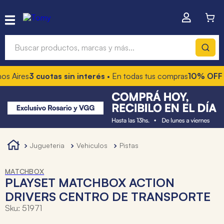
Buscar productos, marcas y más...
s Aires
3 cuotas sin interés
• En todas tus compras
10% OFF c
Términos más buscados
1
.
hot wheels
2
.
mochilas
3
.
toy story
jugueteria
vehiculos
pistas
4
.
marcadores
MATCHBOX
PLAYSET MATCHBOX ACTION
DRIVERS CENTRO DE TRANSPORTE
Sku
:
51971