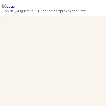
Librería y Juguetería. Tu lugar de compras desde 1985.
Categorías
+
Ayuda
+
Contacto
Corrientes 837, Rosario, Santa Fe
0810 888 8669
WhatsApp: +54 9 341 334 7550
ventasonline@tomy.com.ar
Me arrepentí de mi compra
Los precios expresados incluyen IVA. Las fotografías son a modo ilustrativo.