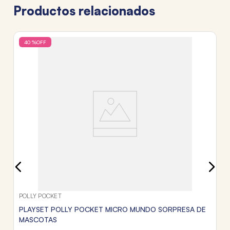
Productos relacionados
40 %
OFF
PO
P
E
$
3
c
Tr
POLLY POCKET
PLAYSET POLLY POCKET MICRO MUNDO SORPRESA DE
MASCOTAS