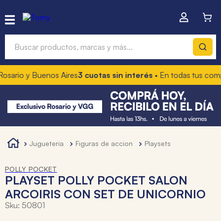
Buscar productos, marcas y más...
io y Buenos Aires
3 cuotas sin interés
• En todas tus compras
Términos más buscados
1
.
hot wheels
2
.
mochilas
3
.
toy story
jugueteria
figuras de accion
playsets
4
.
marcadores
POLLY POCKET
PLAYSET POLLY POCKET SALON
ARCOIRIS CON SET DE UNICORNIO
Sku
:
50801