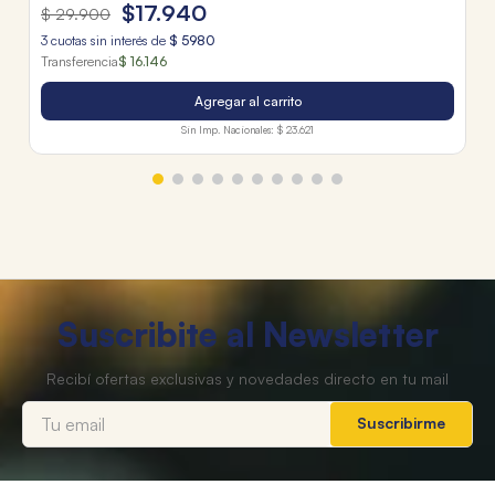
$
17
.
940
$
29
.
900
3
cuotas sin interés de
$
5980
Transferencia
$ 16.146
Agregar al carrito
Sin Imp. Nacionales:
$ 23.621
Suscribite al Newsletter
Suscribirme