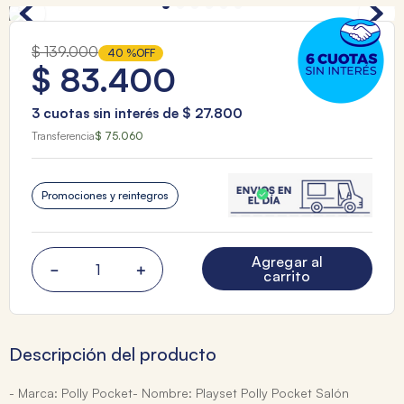
$
139
.
000
40 %
OFF
$
83
.
400
3
cuotas sin interés de
$
27
.
800
Transferencia
$ 75.060
Promociones y reintegros
Agregar al
－
＋
carrito
Descripción del producto
- Marca: Polly Pocket- Nombre: Playset Polly Pocket Salón