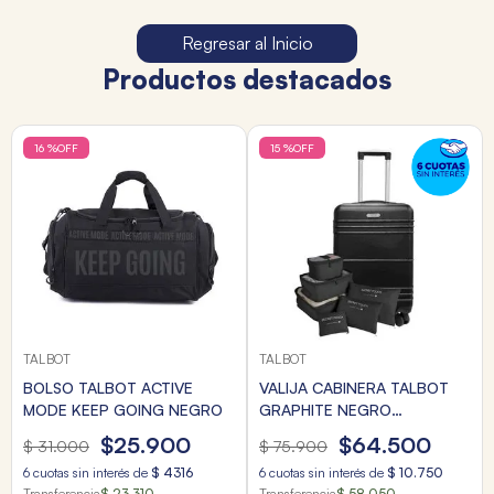
Regresar al Inicio
Productos destacados
16 %
OFF
15 %
OFF
TALBOT
TALBOT
BOLSO TALBOT ACTIVE
VALIJA CABINERA TALBOT
MODE KEEP GOING NEGRO
GRAPHITE NEGRO
20"+ORGANIZADOR VIAJE
$
25
.
900
$
64
.
500
$
31
.
000
$
75
.
900
6
cuotas sin interés de
$
4316
6
cuotas sin interés de
$
10
.
750
Transferencia
$ 23.310
Transferencia
$ 58.050