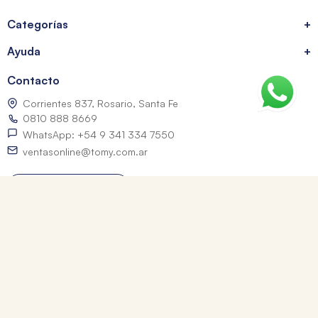
Categorías
+
Ayuda
+
Contacto
Corrientes 837, Rosario, Santa Fe
0810 888 8669
WhatsApp: +54 9 341 334 7550
ventasonline@tomy.com.ar
Me arrepentí de mi compra
Los precios expresados incluyen IVA. Las fotografías son a modo ilustrativo.
© 2026 Librerías Tomy. Todos los derechos reservados.