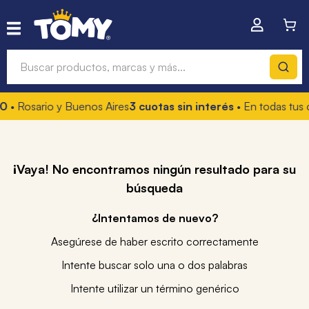
Buscar productos, marcas y más...
0
• Rosario y Buenos Aires
3 cuotas sin interés
• En todas tus 
Términos más buscados
1
.
hot wheels
2
.
mochilas
¡Vaya! No encontramos ningún resultado para su
búsqueda
3
.
toy story
4
.
marcadores
¿Intentamos de nuevo?
Asegúrese de haber escrito correctamente
Intente buscar solo una o dos palabras
Intente utilizar un término genérico