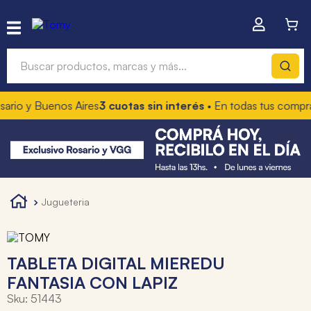
Buscar productos, marcas y más...
 y Buenos Aires
3 cuotas sin interés
• En todas tus compras
10%
Términos más buscados
1
.
hot wheels
2
.
mochilas
3
.
toy story
jugueteria
4
.
marcadores
TABLETA DIGITAL MIEREDU
FANTASIA CON LAPIZ
Sku
:
51443