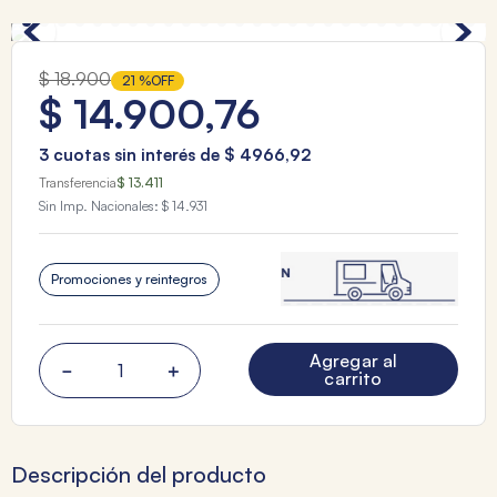
$
18
.
900
21 %
OFF
$
14
.
900
,
76
3
cuotas sin interés de
$
4966
,
92
Transferencia
$ 13.411
Sin Imp. Nacionales:
$ 14.931
Promociones y reintegros
Agregar al
－
＋
carrito
Descripción del producto