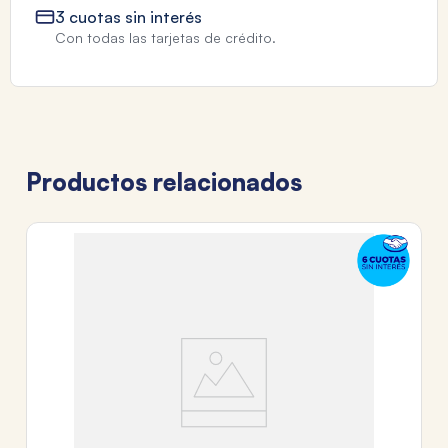
3 cuotas sin interés
Con todas las tarjetas de crédito.
Productos relacionados
M
M
V
$
3
c
Tr